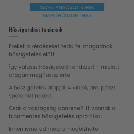
SZAKTANÁCSOT KÉREK
MAPEI HŐSZIGETELÉS
Hőszigetelési tanácsok
Ezeket a kérdéseket tedd fel magadnak
hőszigetelés előtt
Így válassz hőszigetelő rendszert – mielőtt
drágán megfizetsz érte
A hőszigetelés alapjai: 4 videó, ami pénzt
spórolhat neked
Csak a vastagság döntene? Itt vannak a
hibamentes hőszigetelés apró titkai
Innen ismered meg a megbízható