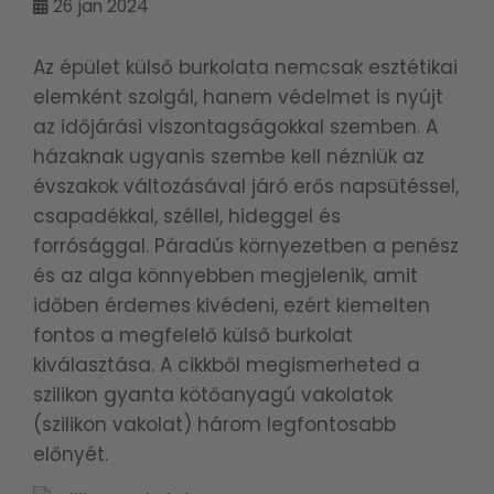
26
jan 2024
Az épület külső burkolata nemcsak esztétikai
elemként szolgál, hanem védelmet is nyújt
az időjárási viszontagságokkal szemben. A
házaknak ugyanis szembe kell nézniük az
évszakok változásával járó erős napsütéssel,
csapadékkal, széllel, hideggel és
forrósággal. Páradús környezetben a penész
és az alga könnyebben megjelenik, amit
időben érdemes kivédeni, ezért kiemelten
fontos a megfelelő külső burkolat
kiválasztása. A cikkből megismerheted a
szilikon gyanta kötőanyagú vakolatok
(szilikon vakolat) három legfontosabb
előnyét.