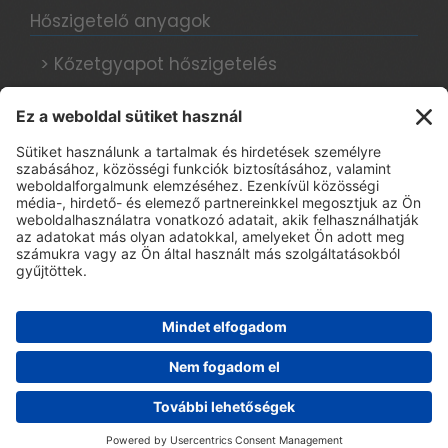
Hőszigetelő anyagok
> Kőzetgyapot hőszigetelés
> Grafitos hőszigetelés
> Hungarocell hőszigetelés
Hőszigetelési tanácsok, blog
Adatkezelési tájékoztató
> E-book regisztráció
WordPress Theme - Total
by HashThemes