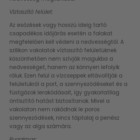
Víztaszító felület:
Az esőzések vagy hosszú ideig tartó
csapadékos időjárás esetén a falakat
megfelelően kell védeni a nedvességtől. A
szilikon vakolatok víztaszító felületüknek
köszönhetően nem szívják magukba a
nedvességet, hanem az könnyen lefolyik
róluk. Ezen felül a vízcseppek eltávolítják a
felületükről a port, a szennyeződéseket és a
füstgázok lerakódásait, így gyakorlatilag
öntisztító hatást biztosítanak. Mivel a
vakolaton nem rakódnak le poros
szennyeződések, nincs táptalaj a penész
vagy az alga számára.
Rugalmas: