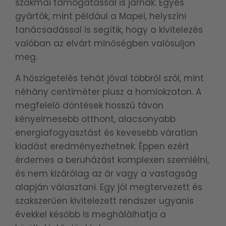
szakmai támogatással is járnak. Egyes
gyártók, mint például a Mapei, helyszíni
tanácsadással is segítik, hogy a kivitelezés
valóban az elvárt minőségben valósuljon
meg.
A hőszigetelés tehát jóval többről szól, mint
néhány centiméter plusz a homlokzaton. A
megfelelő döntések hosszú távon
kényelmesebb otthont, alacsonyabb
energiafogyasztást és kevesebb váratlan
kiadást eredményezhetnek. Éppen ezért
érdemes a beruházást komplexen szemlélni,
és nem kizárólag az ár vagy a vastagság
alapján választani. Egy jól megtervezett és
szakszerűen kivitelezett rendszer ugyanis
évekkel később is meghálálhatja a