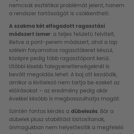
nemcsak esztétikai problémát jelent, hanem
a rendszer tartósságát is csökkentheti.
A szakma két elfogadott ragasztási
módszert ismer
: a teljes felületű felvitelt,
illetve a pont-perem módszert, ahol a lap
szélein folyamatos ragasztókeret készül,
középre pedig több ragasztópont kerül.
Utóbbi kisebb falegyenetlenségeknél is
bevált megoldás lehet. A baj ott kezdődik,
amikor a kivitelező nem tartja be ezeket az
előírásokat – az eredmény pedig akár
évekkel később is megbosszulhatja magát.
Szintén fontos kérdés a
dübelezés
. Bár a
dübelek plusz stabilitást biztosítanak,
önmagukban nem helyettesítik a megfelelő