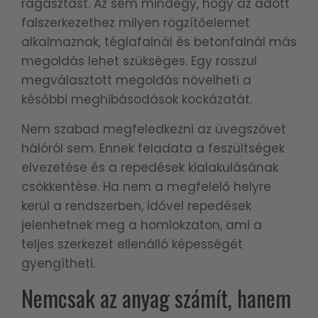
ragasztást. Az sem mindegy, hogy az adott
falszerkezethez milyen rögzítőelemet
alkalmaznak, téglafalnál és betonfalnál más
megoldás lehet szükséges. Egy rosszul
megválasztott megoldás növelheti a
későbbi meghibásodások kockázatát.
Nem szabad megfeledkezni az üvegszövet
hálóról sem. Ennek feladata a feszültségek
elvezetése és a repedések kialakulásának
csökkentése. Ha nem a megfelelő helyre
kerül a rendszerben, idővel repedések
jelenhetnek meg a homlokzaton, ami a
teljes szerkezet ellenálló képességét
gyengítheti.
Nemcsak az anyag számít, hanem