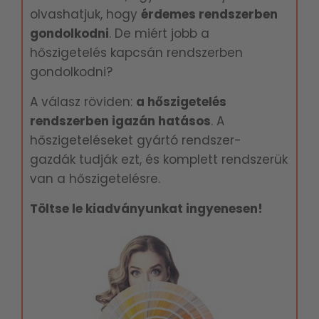
olvashatjuk, hogy
é
rdemes rendszerben
gondolkodni
. De miért jobb a
hőszigetelés kapcsán rendszerben
gondolkodni?
A válasz röviden:
a hőszigetelés
rendszerben igazán hatásos
. A
hőszigeteléseket gyártó rendszer-
gazdák tudják ezt, és komplett rendszerük
van a hőszigetelésre.
Töltse le kiadványunkat ingyenesen!