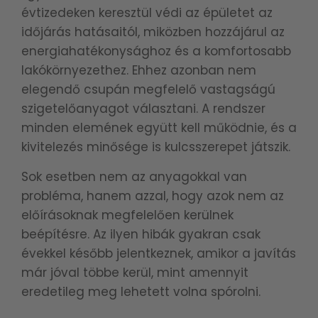
évtizedeken keresztül védi az épületet az
időjárás hatásaitól, miközben hozzájárul az
energiahatékonysághoz és a komfortosabb
lakókörnyezethez. Ehhez azonban nem
elegendő csupán megfelelő vastagságú
szigetelőanyagot választani. A rendszer
minden elemének együtt kell működnie, és a
kivitelezés minősége is kulcsszerepet játszik.
Sok esetben nem az anyagokkal van
probléma, hanem azzal, hogy azok nem az
előírásoknak megfelelően kerülnek
beépítésre. Az ilyen hibák gyakran csak
évekkel később jelentkeznek, amikor a javítás
már jóval többe kerül, mint amennyit
eredetileg meg lehetett volna spórolni.