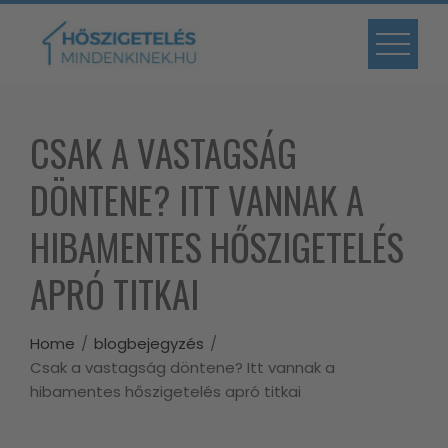
Skip
to
content
CSAK A VASTAGSÁG
DÖNTENE? ITT VANNAK A
HIBAMENTES HŐSZIGETELÉS
APRÓ TITKAI
Home
blogbejegyzés
Csak a vastagság döntene? Itt vannak a
hibamentes hőszigetelés apró titkai