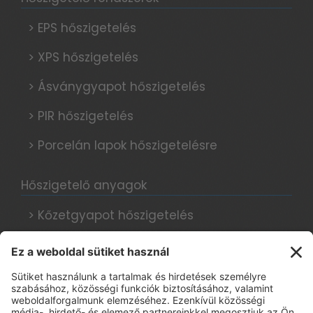
> EPS hőszigetelés
> XPS hőszigetelés
> Ásványgyapot hőszigetelés
> PIR hőszigetelés
> Porcelán lapok hőszigetelésre
Hőszigetelő anyagok
> Kőzetgyapot hőszigetelés
> Grafitos hőszigetelés
> Hungarocell hőszigetelés