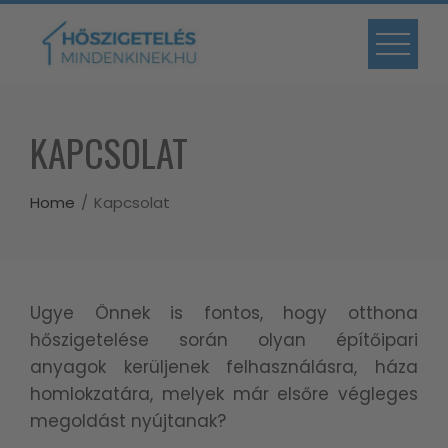
Skip
to
content
KAPCSOLAT
Home
Kapcsolat
Ugye Önnek is fontos, hogy otthona
hőszigetelése során olyan építőipari
anyagok kerüljenek felhasználásra, háza
homlokzatára, melyek már elsőre végleges
megoldást nyújtanak?