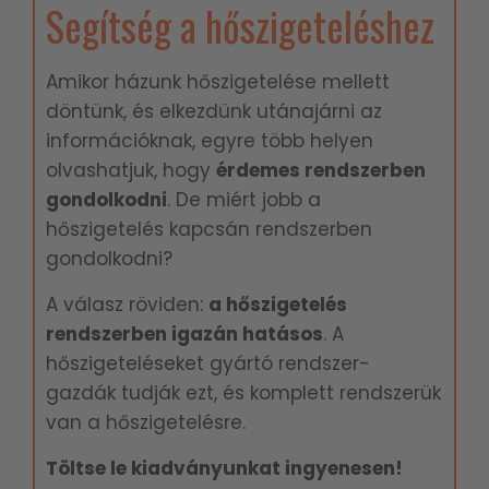
Segítség a hőszigeteléshez
Amikor házunk hőszigetelése mellett
döntünk, és elkezdünk utánajárni az
információknak, egyre több helyen
olvashatjuk, hogy
é
rdemes rendszerben
gondolkodni
. De miért jobb a
hőszigetelés kapcsán rendszerben
gondolkodni?
A válasz röviden:
a hőszigetelés
rendszerben igazán hatásos
. A
hőszigeteléseket gyártó rendszer-
gazdák tudják ezt, és komplett rendszerük
van a hőszigetelésre.
Töltse le kiadványunkat ingyenesen!