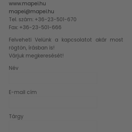
www.mapei.hu
mapei@mapei.hu
Tel. szám: +36-23-501-670
Fax: +36-23-501-666
Felveheti Velünk a kapcsolatot akár most
rögtön, írásban is!
Várjuk megkeresését!
Név
E-mail cím
Tárgy