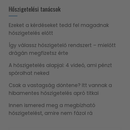
Hőszigetelési tanácsok
Ezeket a kérdéseket tedd fel magadnak
hőszigetelés előtt
Így válassz hőszigetelő rendszert – mielőtt
drágán megfizetsz érte
A hőszigetelés alapjai: 4 videó, ami pénzt
spórolhat neked
Csak a vastagság döntene? Itt vannak a
hibamentes hőszigetelés apró titkai
Innen ismered meg a megbízható
hőszigetelést, amire nem fázol rá