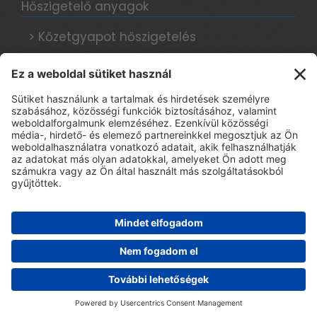
Hőszigetelő anyagok
> Kőzetgyapot hőszigetelés
> Grafitos hőszigetelés
> Hungarocell hőszigetelés
Hőszigetelési tanácsok, blog
Adatkezelési tájékoztató
> E-book regisztráció
WordPress Theme - Total
by HashThemes