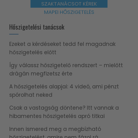
SZAKTANÁCSOT KÉREK
MAPEI HŐSZIGETELÉS
Hőszigetelési tanácsok
Ezeket a kérdéseket tedd fel magadnak
hőszigetelés előtt
Így válassz hőszigetelő rendszert – mielőtt
drágán megfizetsz érte
A hőszigetelés alapjai: 4 videó, ami pénzt
spórolhat neked
Csak a vastagság döntene? Itt vannak a
hibamentes hőszigetelés apró titkai
Innen ismered meg a megbízható
hőszigetelést, amire nem fázol rá