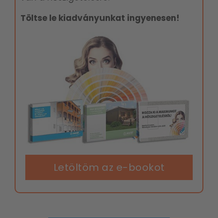
Töltse le kiadványunkat ingyenesen!
Letöltöm az e-bookot