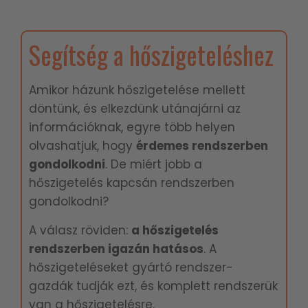
Segítség a hőszigeteléshez
Amikor házunk hőszigetelése mellett
döntünk, és elkezdünk utánajárni az
információknak, egyre több helyen
olvashatjuk, hogy
é
rdemes rendszerben
gondolkodni
. De miért jobb a
hőszigetelés kapcsán rendszerben
gondolkodni?
A válasz röviden:
a hőszigetelés
rendszerben igazán hatásos
. A
hőszigeteléseket gyártó rendszer-
gazdák tudják ezt, és komplett rendszerük
van a hőszigetelésre.