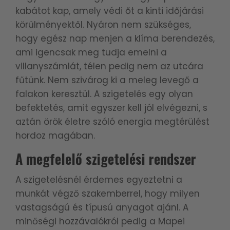
kabátot kap, amely védi őt a kinti időjárási
körülményektől. Nyáron nem szükséges,
hogy egész nap menjen a klíma berendezés,
ami igencsak meg tudja emelni a
villanyszámlát, télen pedig nem az utcára
fűtünk. Nem szivárog ki a meleg levegő a
falakon keresztül. A szigetelés egy olyan
befektetés, amit egyszer kell jól elvégezni, s
aztán örök életre szóló energia megtérülést
hordoz magában.
A megfelelő szigetelési rendszer
A szigetelésnél érdemes egyeztetni a
munkát végző szakemberrel, hogy milyen
vastagságú és típusú anyagot ajánl. A
minőségi hozzávalókról pedig a Mapei