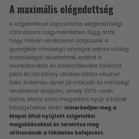
A maximális elégedettség
A szigeteléssel kapcsolatos elégedettségi
ráta viszont nagymértékben függ attól,
hogy milyen rendszerrel dolgozunk. A
gyengébb minőségű anyagok sajnos utólag
bosszúságot okozhatnak, ezáltal a
munkálatokba és szakemberekre fordított
pénz és idő bizony részben kárba veszhet.
Ezért érdemes olyan jól működő és minőségi
rendszerrel dolgozni, amely 100%-osan
biztos, életre szóló megoldást nyújt a házak
hőszigetelése terén.
Ismerkedjen meg a
Mapei által nyújtott szigetelési
megoldásokkal és teremtse meg
otthonának a tökéletes befejezést.