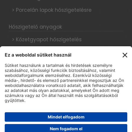
> Porcelán lapok hőszigetelésre
Hőszigetelő anyagok
> Kőzetgyapot hőszigetelés
> Grafitos hőszigetelés
> Hungarocell hőszigetelés
Hőszigetelési tanácsok, blog
Adatkezelési tájékoztató
> E-book regisztráció