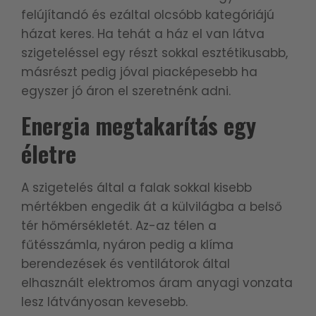
felújítandó és ezáltal olcsóbb kategóriájú
házat keres. Ha tehát a ház el van látva
szigeteléssel egy részt sokkal esztétikusabb,
másrészt pedig jóval piacképesebb ha
egyszer jó áron el szeretnénk adni.
Energia megtakarítás egy
életre
A szigetelés által a falak sokkal kisebb
mértékben engedik át a külvilágba a belső
tér hőmérsékletét. Az-az télen a
fűtésszámla, nyáron pedig a klíma
berendezések és ventilátorok által
elhasznált elektromos áram anyagi vonzata
lesz látványosan kevesebb.