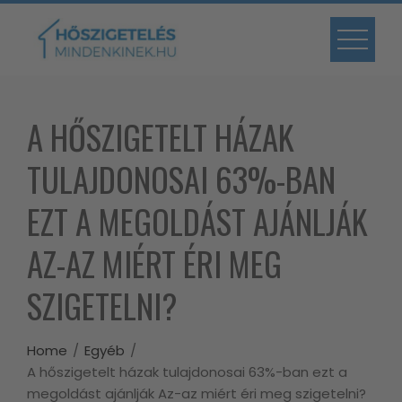
Skip
to
content
A HŐSZIGETELT HÁZAK
TULAJDONOSAI 63%-BAN
EZT A MEGOLDÁST AJÁNLJÁK
AZ-AZ MIÉRT ÉRI MEG
SZIGETELNI?
Home
Egyéb
A hőszigetelt házak tulajdonosai 63%-ban ezt a
megoldást ajánlják Az-az miért éri meg szigetelni?