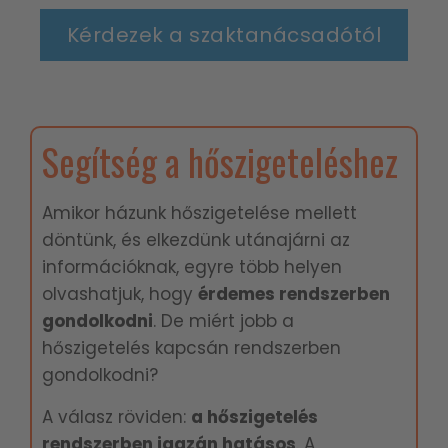
Kérdezek a szaktanácsadótól
Segítség a hőszigeteléshez
Amikor házunk hőszigetelése mellett
döntünk, és elkezdünk utánajárni az
információknak, egyre több helyen
olvashatjuk, hogy
é
rdemes rendszerben
gondolkodni
. De miért jobb a
hőszigetelés kapcsán rendszerben
gondolkodni?
A válasz röviden:
a hőszigetelés
rendszerben igazán hatásos
. A