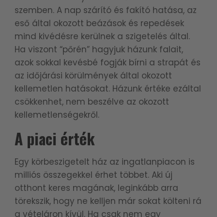
szemben. A nap szárító és fakító hatása, az
eső által okozott beázások és repedések
mind kivédésre kerülnek a szigetelés által.
Ha viszont “pőrén” hagyjuk házunk falait,
azok sokkal kevésbé fogják bírni a strapát és
az időjárási körülmények által okozott
kellemetlen hatásokat. Házunk értéke ezáltal
csökkenhet, nem beszélve az okozott
kellemetlenségekről.
A piaci érték
Egy körbeszigetelt ház az ingatlanpiacon is
milliós összegekkel érhet többet. Aki új
otthont keres magának, leginkább arra
törekszik, hogy ne kelljen már sokat költeni rá
a vételáron kívül. Ha csak nem egy