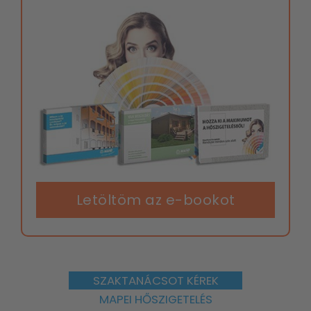
Letöltöm az e-bookot
SZAKTANÁCSOT KÉREK
MAPEI HŐSZIGETELÉS