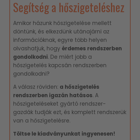
Segítség a hőszigeteléshez
Amikor házunk hőszigetelése mellett
döntünk, és elkezdünk utánajárni az
információknak, egyre több helyen
olvashatjuk, hogy
é
rdemes rendszerben
gondolkodni
. De miért jobb a
hőszigetelés kapcsán rendszerben
gondolkodni?
A válasz röviden:
a hőszigetelés
rendszerben igazán hatásos
. A
hőszigeteléseket gyártó rendszer-
gazdák tudják ezt, és komplett rendszerük
van a hőszigetelésre.
Töltse le kiadványunkat ingyenesen!