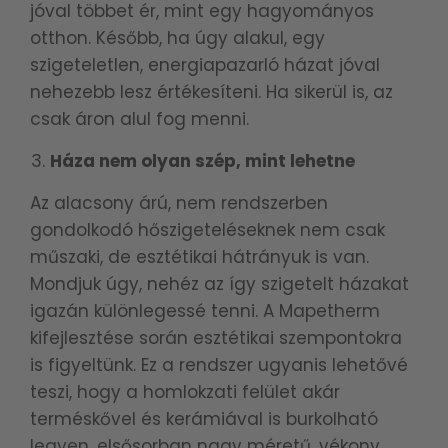
jóval többet ér, mint egy hagyományos
otthon. Később, ha úgy alakul, egy
szigeteletlen, energiapazarló házat jóval
nehezebb lesz értékesíteni. Ha sikerül is, az
csak áron alul fog menni.
Háza nem olyan szép, mint lehetne
Az alacsony árú, nem rendszerben
gondolkodó hőszigeteléseknek nem csak
műszaki, de esztétikai hátrányuk is van.
Mondjuk úgy, nehéz az így szigetelt házakat
igazán különlegessé tenni. A Mapetherm
kifejlesztése során esztétikai szempontokra
is figyeltünk. Ez a rendszer ugyanis lehetővé
teszi, hogy a homlokzati felület akár
terméskővel és kerámiával is burkolható
legyen, elsősorban nagy méretű, vékony