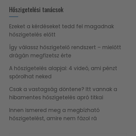
Hőszigetelési tanácsok
Ezeket a kérdéseket tedd fel magadnak
hőszigetelés előtt
Így válassz hőszigetelő rendszert – mielőtt
drágán megfizetsz érte
A hőszigetelés alapjai: 4 videó, ami pénzt
spórolhat neked
Csak a vastagság döntene? Itt vannak a
hibamentes hőszigetelés apró titkai
Innen ismered meg a megbízható
hőszigetelést, amire nem fázol rá