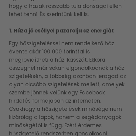
hogy a házak rosszabb tulajdonságai ellen
lehet tenni. És szerintünk kell is.
1. Háza jó eséllyel pazarolja az energiát
Egy hőszigeteléssel nem rendelkező ház
évente akár 100 000 forinttal is
megrövidítheti a házi kasszát. Ekkora
összegnél már sokan elgondolkodnak a ház
szigetelésén, a többség azonban leragad az
olyan olcsóbb szigetelések mellett, amelyek
szembe jönnek velünk egy Facebook
hirdetés formájában az interneten.
Csakhogy a hőszigetelések minősége nem
kizárólag a lapok, hanem a segédanyagok
minőségétől is függ. Ezért érdemes
hőszigetelő rendszerben gondolkodni.