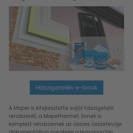
Hőszigetelés e-book
A Mapei is kifejlesztette saját hőszigetelő
rendszerét, a Mapethermet. Ennek a
komplett rendszernek az összes összetevője
dokumentáltan megfelel a legszigorúbb