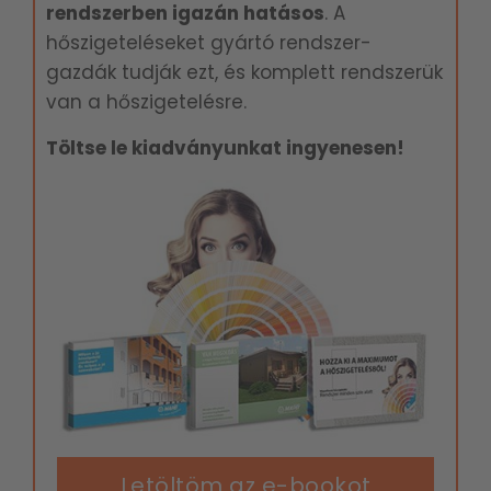
rendszerben igazán hatásos
. A
hőszigeteléseket gyártó rendszer-
gazdák tudják ezt, és komplett rendszerük
van a hőszigetelésre.
Töltse le kiadványunkat ingyenesen!
Letöltöm az e-bookot