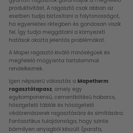
gyártott ragasztók garantálják a megfelelő
produktivitást. A ragasztó csak abban az
esetben tudja biztosítani a folytonosságot,
ha egyenletes rétegben és gondosan viszik
fel. Így tudja meggátolni a környezeti
hatások okozta jelentős problémákat.
A Mapei ragasztó kiváló minőségűek és
megfelelő műgyanta tartalommal
rendelkeznek.
Igen népszerű választás a
Mapetherm
ragasztótapasz
, amely egy
egykomponensű, cementkötésű habarcs,
hőszigetelő táblák és hőszigetelő
védőrendszerek ragasztására és simítására.
Fantasztikus tulajdonsága, hogy szinte
bármilyen anyagból készült (parafa,