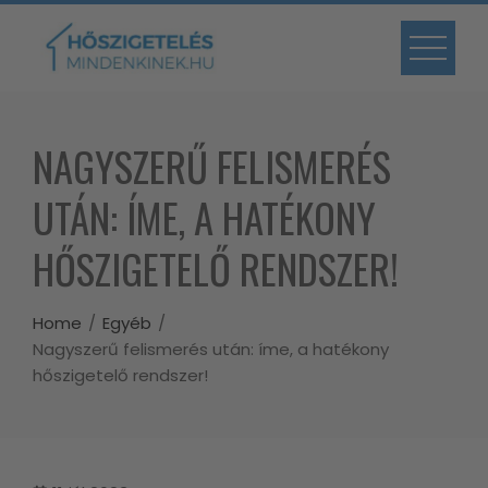
Skip
to
content
NAGYSZERŰ FELISMERÉS
UTÁN: ÍME, A HATÉKONY
HŐSZIGETELŐ RENDSZER!
Home
Egyéb
Nagyszerű felismerés után: íme, a hatékony
hőszigetelő rendszer!