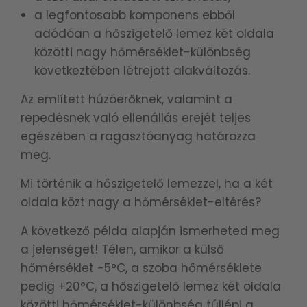
a legfontosabb komponens ebből
adódóan a hőszigetelő lemez két oldala
közötti nagy hőmérséklet-különbség
következtében létrejött alakváltozás.
Az említett húzóerőknek, valamint a
repedésnek való ellenállás erejét teljes
egészében a ragasztóanyag határozza
meg.
Mi történik a hőszigetelő lemezzel, ha a két
oldala közt nagy a hőmérséklet-eltérés?
A következő példa alapján ismerheted meg
a jelenséget! Télen, amikor a külső
hőmérséklet -5°C, a szoba hőmérséklete
pedig +20°C, a hőszigetelő lemez két oldala
közötti hőmérséklet-különbség túllépi a