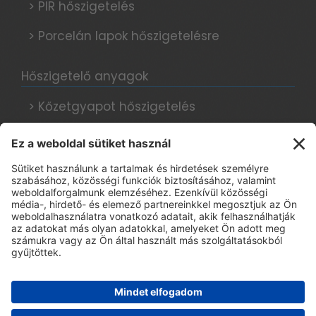
> PIR hőszigetelés
> Porcelán lapok hőszigetelésre
Hőszigetelő anyagok
> Kőzetgyapot hőszigetelés
> Grafitos hőszigetelés
> Hungarocell hőszigetelés
Hőszigetelési tanácsok, blog
Adatkezelési tájékoztató
> E-book regisztráció