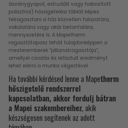
ásványgyapot, extrudált vagy habosított
polisztriol) hőszigetelési táblát képes
felragasztani a ház közvetlen falazatára,
vakolatára vagy akár betonfalára,
mennyezetére is. A Mapetherm
ragasztótapasz tehát tulajdonképpen a
mesteremberek “pillanatragasztója”,
amellyel csodás és letisztult eredményt
lehet elérni a munka végeztével.
Ha további kérdésed lenne a Mape
therm
hőszigetelő rendszerrel
kapcsolatban, akkor fordulj bátran
a Mapei szakembereihez
, akik
készségesen segítenek az adott
témában.