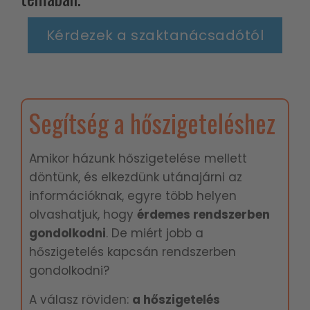
Kérdezek a szaktanácsadótól
Segítség a hőszigeteléshez
Amikor házunk hőszigetelése mellett
döntünk, és elkezdünk utánajárni az
információknak, egyre több helyen
olvashatjuk, hogy
é
rdemes rendszerben
gondolkodni
. De miért jobb a
hőszigetelés kapcsán rendszerben
gondolkodni?
A válasz röviden:
a hőszigetelés