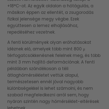
+18°C-ot. Az egyik oldalon a hőtágulás, a
másikon éppen az ellentét, a zsugorodás
fizikai jelensége megy végbe. Ezek
együttesen a lemez elhajlásához,
repedéséhez vezetnek.
A fenti körülmények olyan erőhatásokat
idéznek elő, amelyek több mint 800 μ
térfogatcsökkenésnek felelnek meg, és több
mint 3 mm hajlító deformációnak. A fenti
példában szándékosan a téli
átlaghőmérsékletet vettük alapul,
természetesen ennél jóval nagyobb
különbségekkel is lehet számolni, és nem
szabad megfeledkezni arról sem, hogy
nyáron szintén nagy hőmérséklet-eltérések
lehetnek.