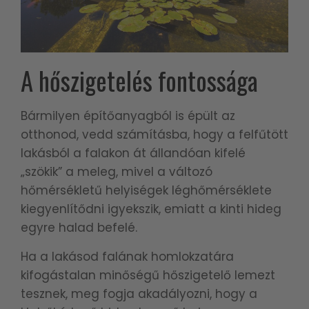
A hőszigetelés fontossága
Bármilyen építőanyagból is épült az
otthonod, vedd számításba, hogy a felfűtött
lakásból a falakon át állandóan kifelé
„szökik” a meleg, mivel a változó
hőmérsékletű helyiségek léghőmérséklete
kiegyenlítődni igyekszik, emiatt a kinti hideg
egyre halad befelé.
Ha a lakásod falának homlokzatára
kifogástalan minőségű hőszigetelő lemezt
tesznek, meg fogja akadályozni, hogy a