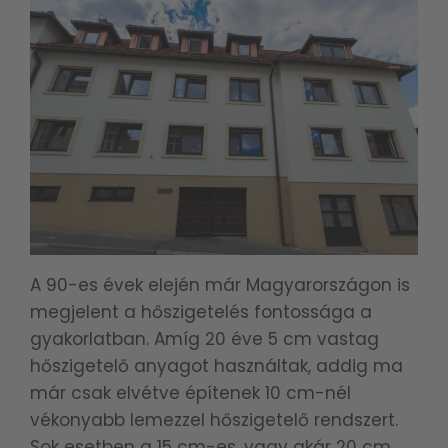
A 90-es évek elején már Magyarországon is
megjelent a hőszigetelés fontossága a
gyakorlatban. Amíg 20 éve 5 cm vastag
hőszigetelő anyagot használtak, addig ma
már csak elvétve építenek 10 cm-nél
vékonyabb lemezzel hőszigetelő rendszert.
Sok esetben a 15 cm-es, vagy akár 20 cm