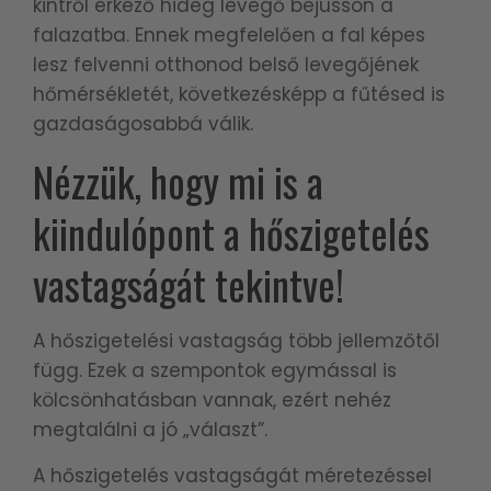
kintről érkező hideg levegő bejusson a
falazatba. Ennek megfelelően a fal képes
lesz felvenni otthonod belső levegőjének
hőmérsékletét, következésképp a fűtésed is
gazdaságosabbá válik.
Nézzük, hogy mi is a
kiindulópont a hőszigetelés
vastagságát tekintve!
A hőszigetelési vastagság több jellemzőtől
függ. Ezek a szempontok egymással is
kölcsönhatásban vannak, ezért nehéz
megtalálni a jó „választ”.
A hőszigetelés vastagságát méretezéssel