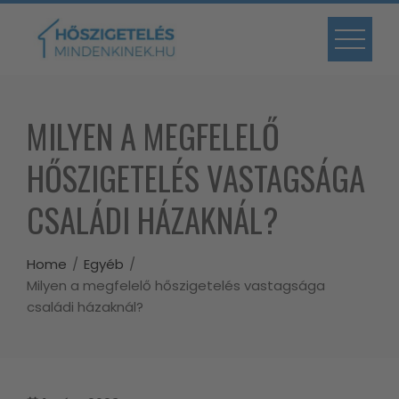
Skip
to
content
MILYEN A MEGFELELŐ
HŐSZIGETELÉS VASTAGSÁGA
CSALÁDI HÁZAKNÁL?
Home
Egyéb
Milyen a megfelelő hőszigetelés vastagsága
családi házaknál?