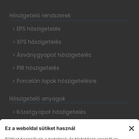
Hőszigetelő rendszerek
> EPS hőszigetelés
> XPS hőszigetelés
> Ásványgyapot hőszigetelés
> PIR hőszigetelés
> Porcelán lapok hőszigetelésre
Hőszigetelő anyagok
> Kőzetgyapot hőszigetelés
> Grafitos hőszigetelés
> Hungarocell hőszigetelés