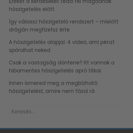
Ezeket a kérdéseket tedd fel magadnak
hőszigetelés előtt
Így válassz hőszigetelő rendszert – mielőtt
drágán megfizetsz érte
A hőszigetelés alapjai: 4 videó, ami pénzt
spórolhat neked
Csak a vastagság döntene? Itt vannak a
hibamentes hőszigetelés apró titkai
Innen ismered meg a megbízható
hőszigetelést, amire nem fázol rá
Keresés: