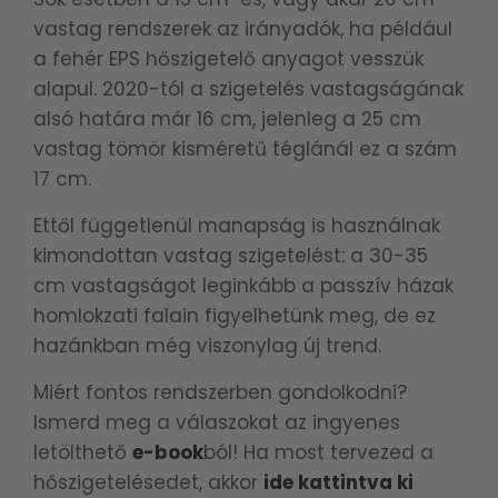
vastag rendszerek az irányadók, ha például
a fehér EPS hőszigetelő anyagot vesszük
alapul. 2020-tól a szigetelés vastagságának
alsó határa már 16 cm, jelenleg a 25 cm
vastag tömör kisméretű téglánál ez a szám
17 cm.
Ettől függetlenül manapság is használnak
kimondottan vastag szigetelést: a 30-35
cm vastagságot leginkább a passzív házak
homlokzati falain figyelhetünk meg, de ez
hazánkban még viszonylag új trend.
Miért fontos rendszerben gondolkodni?
Ismerd meg a válaszokat az ingyenes
letölthető
e-book
ból! Ha most tervezed a
hőszigetelésedet, akkor
ide kattintva ki