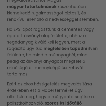
megvalósításához. Magas
műgyantatartalmának
köszönhetően
kiemelkedő rugalmasságot biztosít, és
rendkívül ellenálló a nedvességgel szemben.
Ha EPS lapot ragasztunk a cementes vagy
égetett ásványi alapfelületre, ahhoz a
segédanyag kiváló kell legyen, mert a
ragasztó úgy tud
megfelelően tapadni
ilyen
felületre, ha mind a műanyagból, mind
pedig az ásványi anyagból megfelelő
minőségű és mennyiségű összetevőt
tartalmaz.
Ezért az okos hőszigetelés megvalósítása
érdekében ezt a Mapei terméket úgy
alkottuk meg, hogy a műgyanta segítse a
polisztirolhoz való,
szoros és időtálló