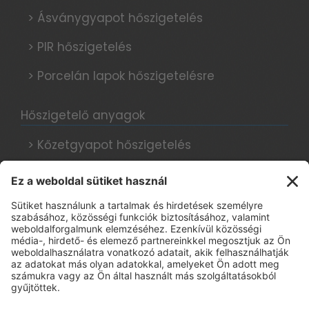
> Ásványgyapot hőszigetelés
> PIR hőszigetelés
> Porcelán lapok hőszigetelésre
Hőszigetelő anyagok
> Kőzetgyapot hőszigetelés
> Grafitos hőszigetelés
> Hungarocell hőszigetelés
Hőszigetelési tanácsok, blog
Adatkezelési tájékoztató