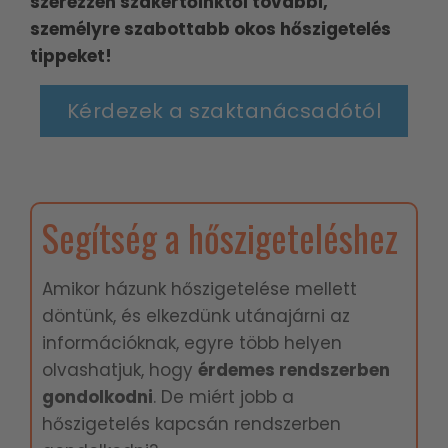
szerezzen szakértőinktől további,
személyre szabottabb okos hőszigetelés
tippeket!
Kérdezek a szaktanácsadótól
Segítség a hőszigeteléshez
Amikor házunk hőszigetelése mellett
döntünk, és elkezdünk utánajárni az
információknak, egyre több helyen
olvashatjuk, hogy
é
rdemes rendszerben
gondolkodni
. De miért jobb a
hőszigetelés kapcsán rendszerben