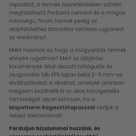
tapadást, a termék összetételében szintén
megtalálható Portland cement és a magas
minőségű, finom homok pedig az
alapfelülethez biztosítsa tartósan ugyanezt
az eredményt.
Miért hasznos az, hogy a műgyantás termék
ennyire rugalmas? Mert az időjárási
körülmények által okozott hőtágulás és
zsugorodás 1db EPS lapon belül 2-3 mm-es
elváltozásokat is okozhat, amelyek azonban
mégsem kezdhetik ki az okos hőszigetelés
tartósságát olyan könnyen, ha a
Mapetherm Ragasztótapasszal
védjük a
felület élettartamát.
Forduljon bizalommal hozzánk, és