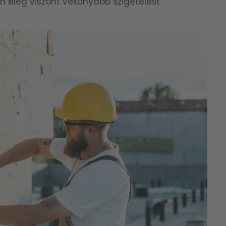
n elég viszont vékonyabb szigetelést