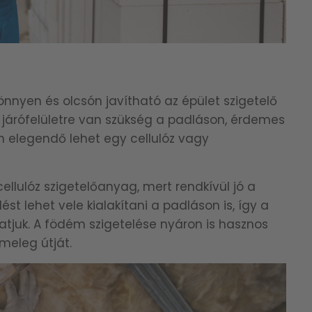
önnyen és olcsón javítható az épület szigetelő
a járófelületre van szükség a padláson, érdemes
ben elegendő lehet egy cellulóz vagy
llulóz szigetelőanyag, mert rendkívül jó a
st lehet vele kialakítani a padláson is, így a
tjuk. A födém szigetelése nyáron is hasznos
 meleg útját.