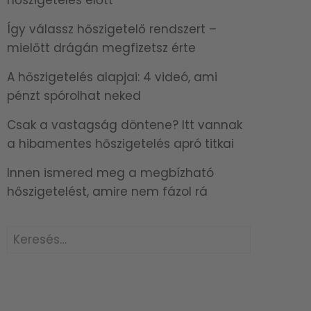
Így válassz hőszigetelő rendszert –
mielőtt drágán megfizetsz érte
A hőszigetelés alapjai: 4 videó, ami
pénzt spórolhat neked
Csak a vastagság döntene? Itt vannak
a hibamentes hőszigetelés apró titkai
Innen ismered meg a megbízható
hőszigetelést, amire nem fázol rá
Keresés: