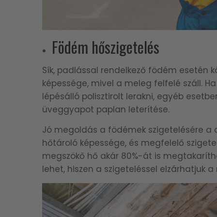
Födém hőszigetelés
Sík, padlással rendelkező födém esetén k
képessége, mivel a meleg felfelé száll. H
lépésálló polisztirolt lerakni, egyéb eset
üveggyapot paplan leterítése.
Jó megoldás a födémek szigetelésére a ce
hőtároló képessége, és megfelelő szigetelé
megszökő hő akár 80%-át is megtakarítha
lehet, hiszen a szigeteléssel elzárhatjuk a