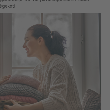
égeket!