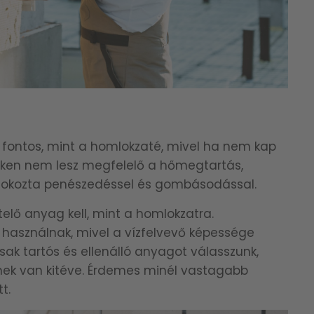
 fontos, mint a homlokzaté, mivel ha nem kap
nteken nem lesz megfelelő a hőmegtartás,
s okozta penészedéssel és gombásodással.
elő anyag kell, mint a homlokzatra.
lt használnak, mivel a vízfelvevő képessége
ak tartós és ellenálló anyagot válasszunk,
ek van kitéve. Érdemes minél vastagabb
t.