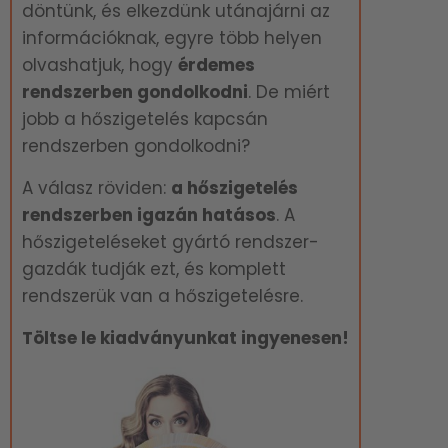
döntünk, és elkezdünk utánajárni az
információknak, egyre több helyen
olvashatjuk, hogy
é
rdemes
rendszerben gondolkodni
. De miért
jobb a hőszigetelés kapcsán
rendszerben gondolkodni?
A válasz röviden:
a hőszigetelés
rendszerben igazán hatásos
. A
hőszigeteléseket gyártó rendszer-
gazdák tudják ezt, és komplett
rendszerük van a hőszigetelésre.
Töltse le kiadványunkat ingyenesen!