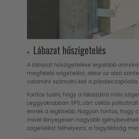
Lábazat hőszigetelés
A lábazat hőszigetelése legalább annyira
megfelelő szigetelést, akkor az alsó szi
valamint számolni kell a páralecsapódá
Fontos tudni, hogy a lábazatra más sziget
Leggyakrabban XPS, zárt cellás polisztiro
ennek a legkisebb. Nagyon fontos, hogy cs
mivel lényegesen nagyobb igénybevételn
szigetelést felhelyezni, a fagyállóság miat