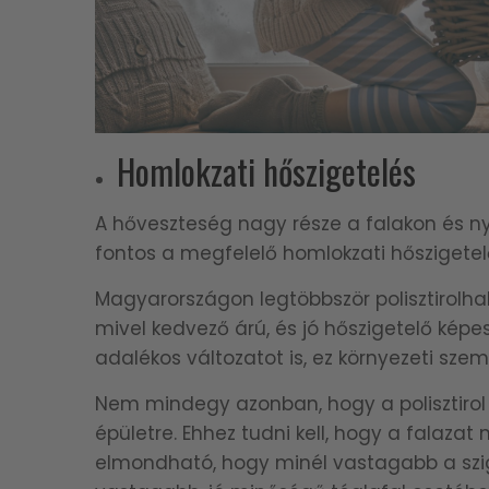
Homlokzati hőszigetelés
A hőveszteség nagy része a falakon és nyí
fontos a megfelelő homlokzati hőszigetel
Magyarországon legtöbbször polisztirolhab
mivel kedvező árú, és jó hőszigetelő képes
adalékos változatot is, ez környezeti szem
Nem mindegy azonban, hogy a polisztirol 
épületre. Ehhez tudni kell, hogy a falaz
elmondható, hogy minél vastagabb a szig