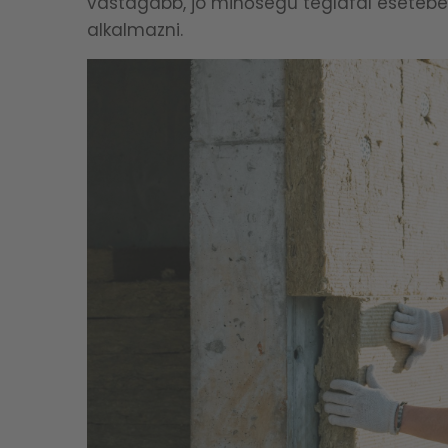
vastagabb, jó minőségű téglafal esetébe
alkalmazni.