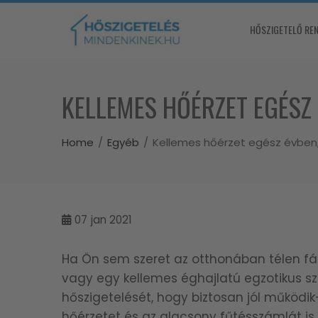
Skip
to
HŐSZIGETELŐ RE
content
KELLEMES HŐÉRZET EGÉSZ 
Home
Egyéb
Kellemes hőérzet egész évben,
07
jan 2021
Ha Ön sem szeret az otthonában télen fáz
vagy egy kellemes éghajlatú egzotikus sz
hőszigetelését, hogy biztosan jól működik
hőérzetet és az alacsony fűtésszámlát is