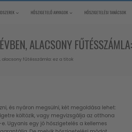
NDSZEREK
HŐSZIGETELŐ ANYAGOK
HŐSZIGETELÉSI TANÁCSOK
ÉVBEN, ALACSONY FŰTÉSSZÁMLA: 
 alacsony fűtésszámla: ez a titok
ni, és nyáron megsülni, két megoldása lehet:
igetre költözik, vagy megvizsgálja az otthona
-e. Ugyanis egy jó hőszigetelés a kellemes
 garantálja. De melyik hőszigetelési módot