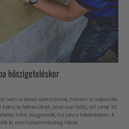
iba hőszigeteléskor
az nem a leeső szerszámok, hanem a napsütés
0 fokra is felhevülhet, ahol van háló, ott csak 30
igetelés hőre zsugorodik, ha nincs takarásban. A
tik ki, ami hőtechnikailag hibás.