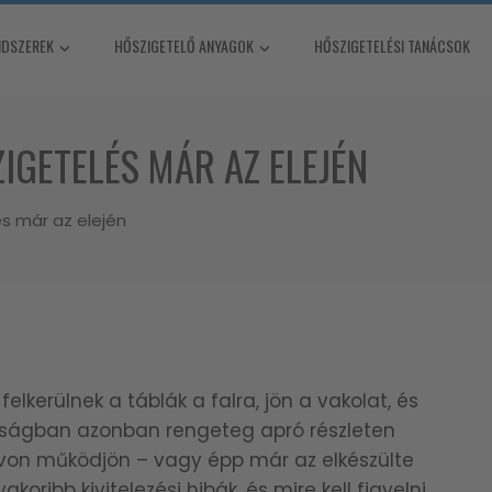
NDSZEREK
HŐSZIGETELŐ ANYAGOK
HŐSZIGETELÉSI TANÁCSOK
IGETELÉS MÁR AZ ELEJÉN
s már az elején
elkerülnek a táblák a falra, jön a vakolat, és
lóságban azonban rengeteg apró részleten
ávon működjön – vagy épp már az elkészülte
oribb kivitelezési hibák, és mire kell figyelni