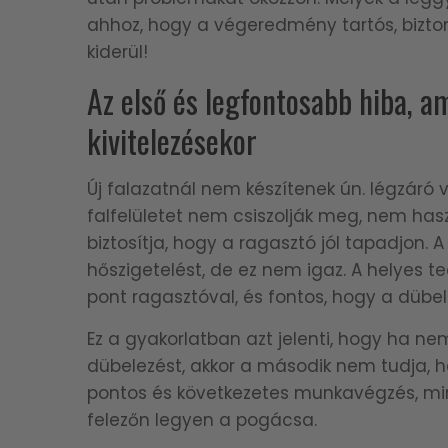
ahhoz, hogy a végeredmény tartós, bizt
kiderül!
Az első és legfontosabb hiba, am
kivitelezésekor
Új falazatnál nem készítenek ún. légzáró va
falfelületet nem csiszolják meg, nem has
biztosítja, hogy a ragasztó jól tapadjon.
hőszigetelést, de ez nem igaz. A helyes
pont ragasztóval, és fontos, hogy a dübel
Ez a gyakorlatban azt jelenti, hogy ha n
dübelezést, akkor a második nem tudja, hov
pontos és következetes munkavégzés, mind
felezőn legyen a pogácsa.