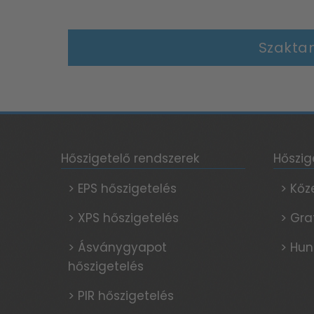
Szakta
Hőszigetelő rendszerek
Hőszig
> EPS hőszigetelés
> Kőz
> XPS hőszigetelés
> Gra
> Ásványgyapot
> Hun
hőszigetelés
> PIR hőszigetelés