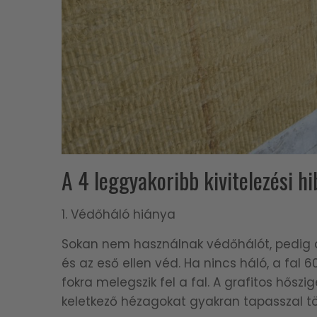
A 4 leggyakoribb kivitelezési h
1. Védőháló hiánya
Sokan nem használnak védőhálót, pedig 
és az eső ellen véd. Ha nincs háló, a fal 6
fokra melegszik fel a fal. A grafitos hősz
keletkező hézagokat gyakran tapasszal töl