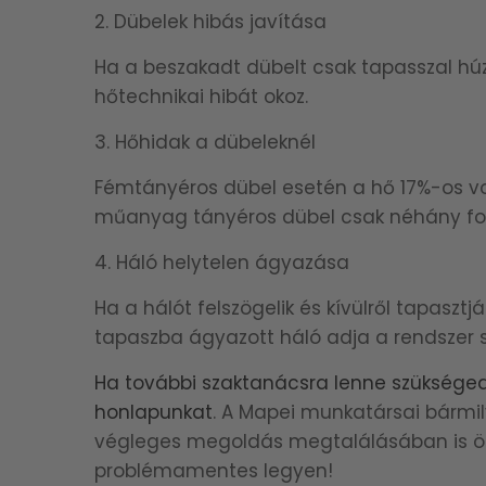
2. Dübelek hibás javítása
Ha a beszakadt dübelt csak tapasszal húzzá
hőtechnikai hibát okoz.
3. Hőhidak a dübeleknél
Fémtányéros dübel esetén a hő 17%-os v
műanyag tányéros dübel csak néhány for
4. Háló helytelen ágyazása
Ha a hálót felszögelik és kívülről tapasztj
tapaszba ágyazott háló adja a rendszer 
Ha további szaktanácsra lenne szükséged 
honlapunkat
. A Mapei munkatársai bármi
végleges megoldás megtalálásában is ör
problémamentes legyen!