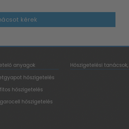
nácsot kérek
etelő anyagok
Hőszigetelési tanácsok,
etgyapot hőszigetelés
fitos hőszigetelés
garocell hőszigetelés