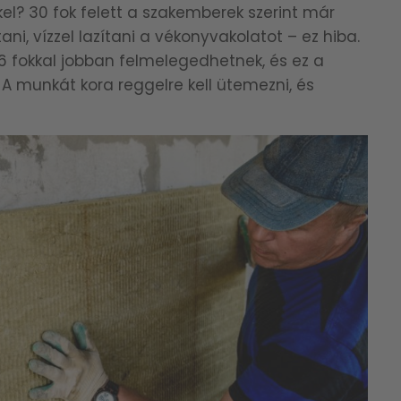
kel? 30 fok felett a szakemberek szerint már
ni, vízzel lazítani a vékonyvakolatot – ez hiba.
–6 fokkal jobban felmelegedhetnek, és ez a
. A munkát kora reggelre kell ütemezni, és