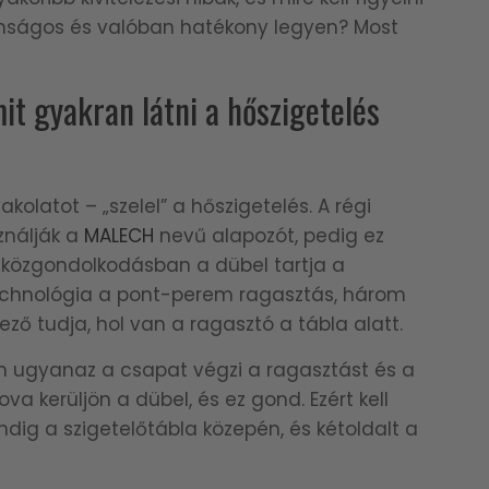
onságos és valóban hatékony legyen? Most
it gyakran látni a hőszigetelés
kolatot – „szelel” a hőszigetelés. A régi
ználják a
MALECH
nevű alapozót, pedig ez
 A közgondolkodásban a dübel tartja a
 technológia a pont-perem ragasztás, három
ező tudja, hol van a ragasztó a tábla alatt.
em ugyanaz a csapat végzi a ragasztást és a
a kerüljön a dübel, és ez gond. Ezért kell
ig a szigetelőtábla közepén, és kétoldalt a