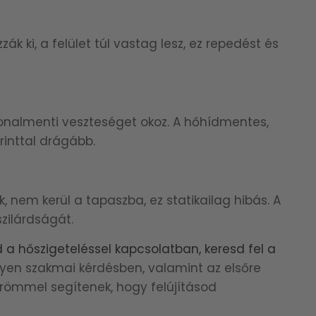
k ki, a felület túl vastag lesz, ez repedést és
onalmenti veszteséget okoz. A hőhídmentes,
inttal drágább.
ák, nem kerül a tapaszba, ez statikailag hibás. A
szilárdságát.
a hőszigeteléssel kapcsolatban, keresd fel a
lyen szakmai kérdésben, valamint az elsőre
ömmel segítenek, hogy felújításod