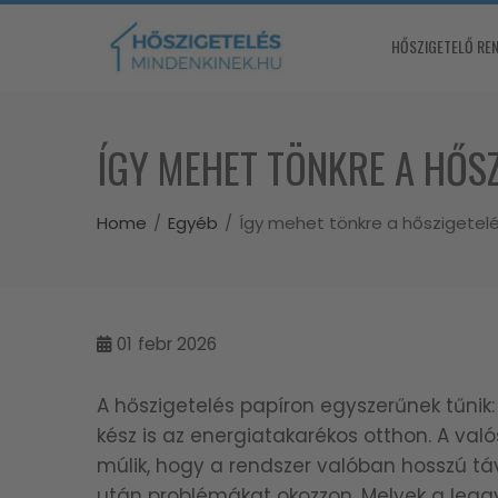
Skip
to
HŐSZIGETELŐ RE
content
ÍGY MEHET TÖNKRE A HŐSZ
Home
Egyéb
Így mehet tönkre a hőszigetelé
01
febr 2026
A hőszigetelés papíron egyszerűnek tűnik: f
kész is az energiatakarékos otthon. A va
múlik, hogy a rendszer valóban hosszú t
után problémákat okozzon. Melyek a leggyak