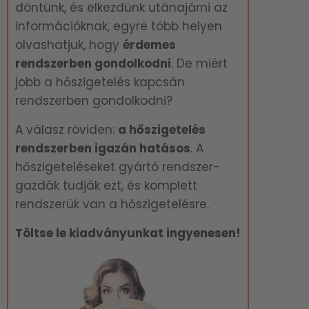
döntünk, és elkezdünk utánajárni az
információknak, egyre több helyen
olvashatjuk, hogy
é
rdemes
rendszerben gondolkodni
. De miért
jobb a hőszigetelés kapcsán
rendszerben gondolkodni?
A válasz röviden:
a hőszigetelés
rendszerben igazán hatásos
. A
hőszigeteléseket gyártó rendszer-
gazdák tudják ezt, és komplett
rendszerük van a hőszigetelésre.
Töltse le kiadványunkat ingyenesen!