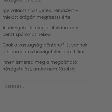
Így válassz hőszigetelő rendszert –
mielőtt drágán megfizetsz érte
A hőszigetelés alapjai: 4 videó, ami
pénzt spórolhat neked
Csak a vastagság döntene? Itt vannak
a hibamentes hőszigetelés apró titkai
Innen ismered meg a megbízható
hőszigetelést, amire nem fázol rá
Keresés: