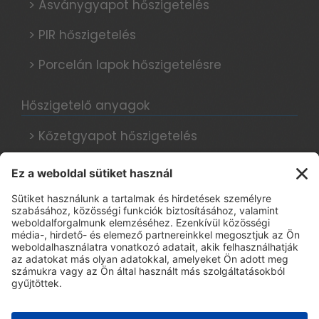
> Ásványgyapot hőszigetelés
> PIR hőszigetelés
> Porcelán lapok hőszigetelésre
Hőszigetelő anyagok
> Kőzetgyapot hőszigetelés
> Grafitos hőszigetelés
> Hungarocell hőszigetelés
Hőszigetelési tanácsok, blog
Adatkezelési tájékoztató
> E-book regisztráció