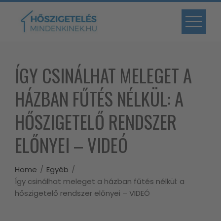
Skip
to
content
ÍGY CSINÁLHAT MELEGET A
HÁZBAN FŰTÉS NÉLKÜL: A
HŐSZIGETELŐ RENDSZER
ELŐNYEI – VIDEÓ
Home
Egyéb
Így csinálhat meleget a házban fűtés nélkül: a
hőszigetelő rendszer előnyei – VIDEÓ