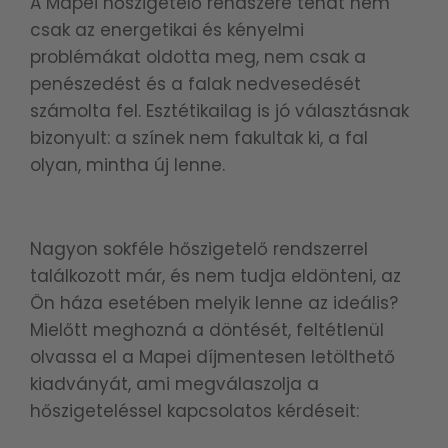
A Mapei hőszigetelő rendszere tehát nem
csak az energetikai és kényelmi
problémákat oldotta meg, nem csak a
penészedést és a falak nedvesedését
számolta fel. Esztétikailag is jó választásnak
bizonyult: a színek nem fakultak ki, a fal
olyan, mintha új lenne.
Nagyon sokféle hőszigetelő rendszerrel
találkozott már, és nem tudja eldönteni, az
Ön háza esetében melyik lenne az ideális?
Mielőtt meghozná a döntését, feltétlenül
olvassa el a Mapei díjmentesen letölthető
kiadványát, ami megválaszolja a
hőszigeteléssel kapcsolatos kérdéseit: