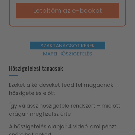
Letöltöm az e-bookot
SZAKTANÁCSOT KÉREK
MAPEI HŐSZIGETELÉS
Hőszigetelési tanácsok
Ezeket a kérdéseket tedd fel magadnak
hőszigetelés előtt
Így válassz hőszigetelő rendszert – mielőtt
drágán megfizetsz érte
A hőszigetelés alapjai: 4 videó, ami pénzt
spórolhat neked