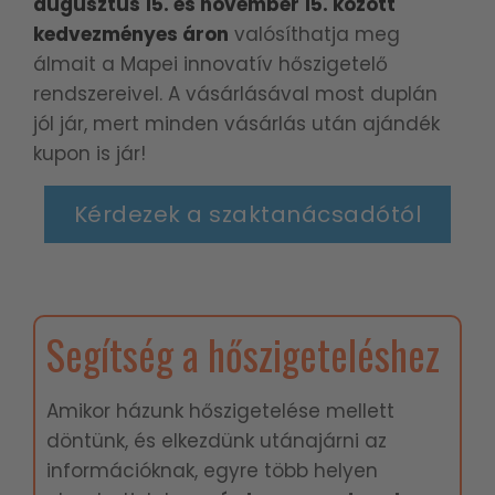
augusztus 15. és november 15. között
kedvezményes áron
valósíthatja meg
álmait a Mapei innovatív hőszigetelő
rendszereivel. A vásárlásával most duplán
jól jár, mert minden vásárlás után ajándék
kupon is jár!
Kérdezek a szaktanácsadótól
Segítség a hőszigeteléshez
Amikor házunk hőszigetelése mellett
döntünk, és elkezdünk utánajárni az
információknak, egyre több helyen