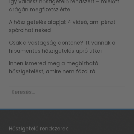
Így válassz hőszigetelő rendszert – mielőtt
drágán megfizetsz érte
A hőszigetelés alapjai: 4 videó, ami pénzt
spórolhat neked
Csak a vastagság döntene? Itt vannak a
hibamentes hőszigetelés apró titkai
Innen ismered meg a megbízható
hőszigetelést, amire nem fázol rá
Keresés:
Hőszigetelő rendszerek