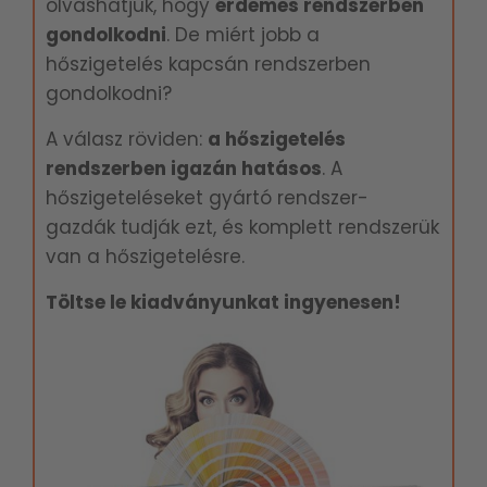
olvashatjuk, hogy
é
rdemes rendszerben
gondolkodni
. De miért jobb a
hőszigetelés kapcsán rendszerben
gondolkodni?
A válasz röviden:
a hőszigetelés
rendszerben igazán hatásos
. A
hőszigeteléseket gyártó rendszer-
gazdák tudják ezt, és komplett rendszerük
van a hőszigetelésre.
Töltse le kiadványunkat ingyenesen!