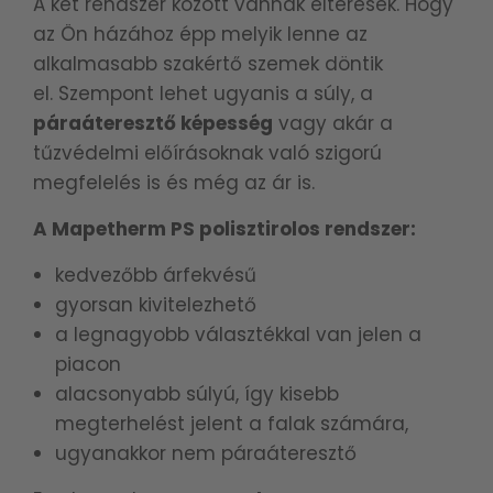
A két rendszer között vannak eltérések. Hogy
az Ön házához épp melyik lenne az
alkalmasabb szakértő szemek döntik
el.
Szempont lehet ugyanis a súly, a
páraáteresztő képesség
vagy akár a
tűzvédelmi előírásoknak való szigorú
megfelelés is és még az ár is.
A Mapetherm PS polisztirolos rendszer:
kedvezőbb árfekvésű
gyorsan kivitelezhető
a legnagyobb választékkal van jelen a
piacon
alacsonyabb súlyú, így kisebb
megterhelést jelent a falak számára,
ugyanakkor nem páraáteresztő