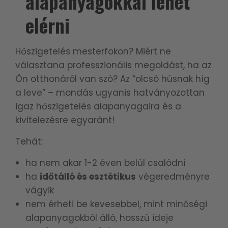
alapanyagokkal lehet
elérni
Hőszigetelés mesterfokon? Miért ne
választana professzionális megoldást, ha az
Ön otthonáról van szó?
Az “olcsó húsnak híg
a leve” – mondás ugyanis hatványozottan
igaz hőszigetelés alapanyagaira és a
kivitelezésre egyaránt!
Tehát:
ha nem akar 1-2 éven belül csalódni
ha
időtálló és esztétikus
végeredményre
vágyik
nem érheti be kevesebbel, mint minőségi
alapanyagokból álló, hosszú ideje