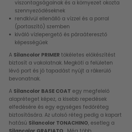
viszontagságainak és a környezet okozta
szennyeződéseknek
rendkívül ellenálló a vízzel és a porral
(portaszító) szemben
kiváló vízlepergető és páraáteresztő
képességűek
A
Silancolor PRIMER
tökéletes előkészítést
biztosít a vakolatnak. Megköti a felületen
lévő port és jó tapadást nyújt a rákerülő
bevonatnak.
A
Silancolor BASE COAT
egy megfelelő
alapréteget képez, a kisebb repedések
elfedésére és egy egységes fedőréteg
biztosítására.
Az utolsó réteg pedig a kapart
hatású
Silancolor TONACHINO
, esetleg a
Silancolor GRAFIATO
.
Még több