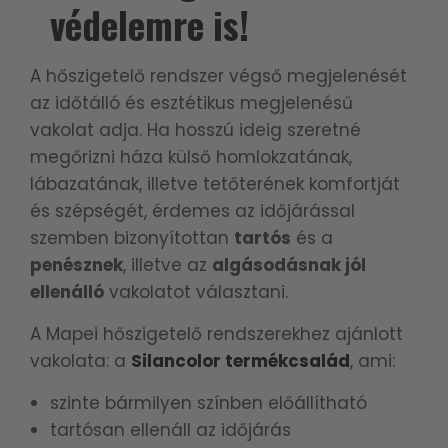
védelemre is!
A hőszigetelő rendszer végső megjelenését
az időtálló és esztétikus megjelenésű
vakolat adja. Ha hosszú ideig szeretné
megőrizni háza külső homlokzatának,
lábazatának, illetve tetőterének komfortját
és szépségét, érdemes az időjárással
szemben bizonyítottan
tartós
és a
penésznek
, illetve az
algásodásnak jól
ellenálló
vakolatot választani.
A Mapei hőszigetelő rendszerekhez ajánlott
vakolata: a
Silancolor termékcsalád
, ami:
szinte bármilyen színben előállítható
tartósan ellenáll az időjárás