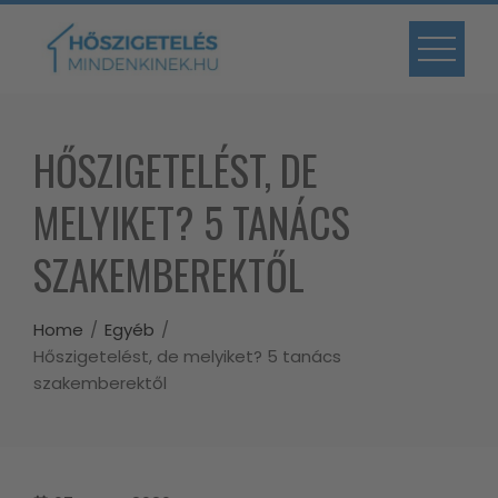
Skip
to
content
HŐSZIGETELÉST, DE
MELYIKET? 5 TANÁCS
SZAKEMBEREKTŐL
Home
Egyéb
Hőszigetelést, de melyiket? 5 tanács
szakemberektől