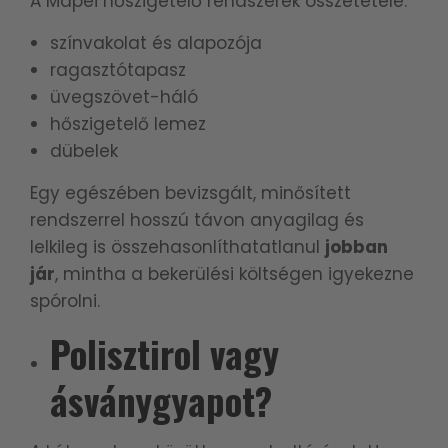
A Mapei hőszigetelő rendszerek összetétele:
színvakolat és alapozója
ragasztótapasz
üvegszövet-háló
hőszigetelő lemez
dübelek
Egy egészében bevizsgált, minősített
rendszerrel hosszú távon anyagilag és
lelkileg is összehasonlíthatatlanul
jobban
jár
, mintha a bekerülési költségen igyekezne
spórolni.
Polisztirol vagy
ásványgyapot?