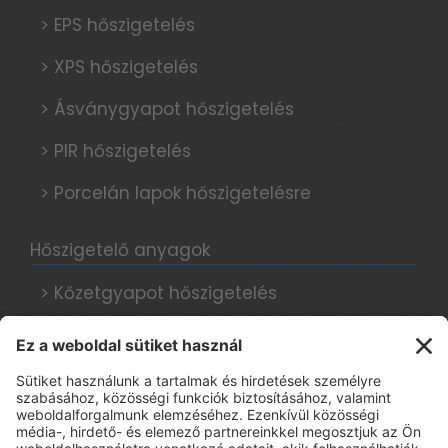
> EPS hőszigetelés
> XPS hőszigetelés
> Ásványgyapot hőszigetelés
> PIR hőszigetelés
> Porcelán lapok hőszigetelésre
Hőszigetelő anyagok
> Kőzetgyapot hőszigetelés
> Grafitos hőszigetelés
> Hungarocell hőszigetelés
Hőszigetelési tanácsok, blog