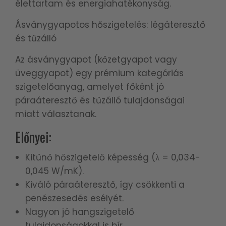
élettartam és energiahatékonyság.
Ásványgyapotos hőszigetelés: légáteresztő
és tűzálló
Az ásványgyapot (kőzetgyapot vagy
üveggyapot) egy prémium kategóriás
szigetelőanyag, amelyet főként jó
páraáteresztő és tűzálló tulajdonságai
miatt választanak.
Előnyei:
Kitűnő hőszigetelő képesség (λ = 0,034-
0,045 W/mK).
Kiváló páraáteresztő, így csökkenti a
penészesedés esélyét.
Nagyon jó hangszigetelő
tulajdonságokkal is bír.