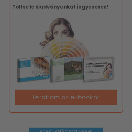
Töltse le kiadványunkat ingyenesen!
Letöltöm az e-bookot
SZAKTANÁCSOT KÉREK