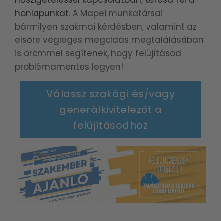
hőszigeteléssel kapcsolatban, keresd fel a
honlapunkat
. A Mapei munkatársai
bármilyen szakmai kérdésben, valamint az
elsőre végleges megoldás megtalálásában
is örömmel segítenek, hogy felújításod
problémamentes legyen!
Válassz szakági és/vagy
generálkivitelezőt a
felújításodhoz