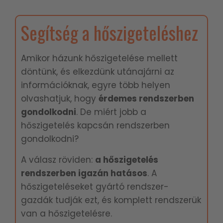
Segítség a hőszigeteléshez
Amikor házunk hőszigetelése mellett
döntünk, és elkezdünk utánajárni az
információknak, egyre több helyen
olvashatjuk, hogy
é
rdemes rendszerben
gondolkodni
. De miért jobb a
hőszigetelés kapcsán rendszerben
gondolkodni?
A válasz röviden:
a hőszigetelés
rendszerben igazán hatásos
. A
hőszigeteléseket gyártó rendszer-
gazdák tudják ezt, és komplett rendszerük
van a hőszigetelésre.