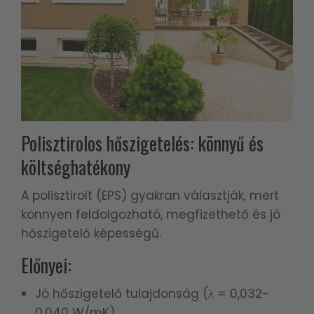
Polisztirolos hőszigetelés: könnyű és
költséghatékony
A polisztirolt (EPS) gyakran választják, mert
könnyen feldolgozható, megfizethető és jó
hőszigetelő képességű.
Előnyei:
Jó hőszigetelő tulajdonság (λ = 0,032-
0,040 W/mK).