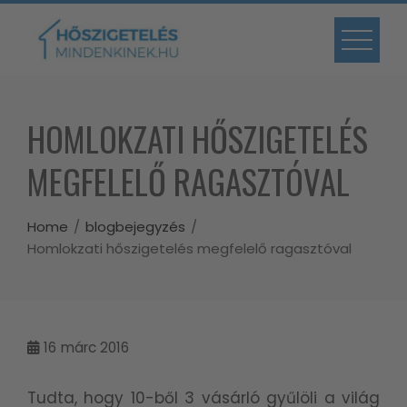
Skip
to
content
HOMLOKZATI HŐSZIGETELÉS
MEGFELELŐ RAGASZTÓVAL
Home
blogbejegyzés
Homlokzati hőszigetelés megfelelő ragasztóval
16
márc 2016
Tudta, hogy 10-ből 3 vásárló gyűlöli a világ