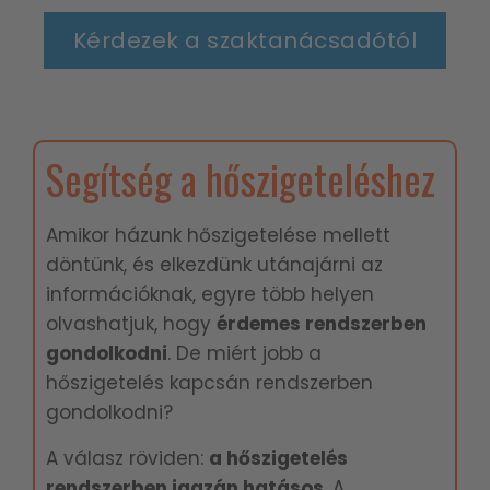
Kérdezek a szaktanácsadótól
Segítség a hőszigeteléshez
Amikor házunk hőszigetelése mellett
döntünk, és elkezdünk utánajárni az
információknak, egyre több helyen
olvashatjuk, hogy
é
rdemes rendszerben
gondolkodni
. De miért jobb a
hőszigetelés kapcsán rendszerben
gondolkodni?
A válasz röviden:
a hőszigetelés
rendszerben igazán hatásos
. A