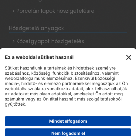
> Porcelán lapok hőszigetelésre
Hőszigetelő anyagok
> Kőzetgyapot hőszigetelés
> Grafitos hőszigetelés
> Hungarocell hőszigetelés
Hőszigetelési tanácsok, blog
Adatkezelési tájékoztató
> E-book regisztráció