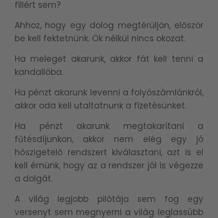
fillért sem?
Ahhoz, hogy egy dolog megtérüljön, először
be kell fektetnünk. Ok nélkül nincs okozat.
Ha meleget akarunk, akkor fát kell tenni a
kandallóba.
Ha pénzt akarunk levenni a folyószámlánkról,
akkor oda kell utaltatnunk a fizetésünket.
Ha pénzt akarunk megtakarítani a
fűtésdíjunkon, akkor nem elég egy jó
hőszigetelő rendszert kiválasztani, azt is el
kell érnünk, hogy az a rendszer jól is végezze
a dolgát.
A világ legjobb pilótája sem fog egy
versenyt sem megnyerni a világ leglassúbb