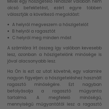
Mivel egy hőszigetelő rendszer valóban nem
olcsó befektetést, ezért egyre többen
választják a következő megoldást:
A helyről megveszem a hőszigetelőt
B helyről a ragasztót
C helyről meg minden mást
A számlára írt összeg így valóban kevesebb
lesz, azonban a hőszigetelőnk minősége is
jóval alacsonyabb lesz.
Ha Ön is ezt az utat követné, egy valamire
nagyon figyeljen: a hőszigeteléshez használt
ragasztó minőségére. Ezt nagyban
befolyásolja a ragasztó műgyanta
tartalma. A megfelelő minőségű,
mennyiségű műgyantától lesz a ragasztó