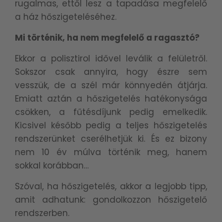
rugalmas, ettől lesz a tapadása megfelelő
a ház hőszigeteléséhez.
Mi történik, ha nem megfelelő a ragasztó?
Ekkor a polisztirol idővel leválik a felületről.
Sokszor csak annyira, hogy észre sem
vesszük, de a szél már könnyedén átjárja.
Emiatt aztán a hőszigetelés hatékonysága
csökken, a fűtésdíjunk pedig emelkedik.
Kicsivel később pedig a teljes hőszigetelés
rendszerünket cserélhetjük ki. És ez bizony
nem 10 év múlva történik meg, hanem
sokkal korábban…
Szóval, ha hőszigetelés, akkor a legjobb tipp,
amit adhatunk: gondolkozzon hőszigetelő
rendszerben.