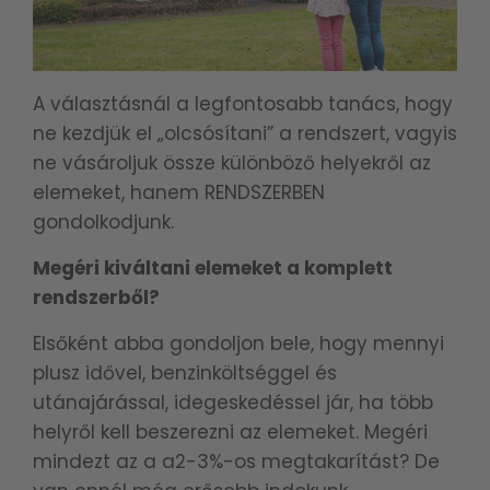
A választásnál a legfontosabb tanács, hogy
ne kezdjük el „olcsósítani” a rendszert, vagyis
ne vásároljuk össze különböző helyekről az
elemeket, hanem RENDSZERBEN
gondolkodjunk.
Megéri kiváltani elemeket a komplett
rendszerből?
Elsőként abba gondoljon bele, hogy mennyi
plusz idővel, benzinköltséggel és
utánajárással, idegeskedéssel jár, ha több
helyről kell beszerezni az elemeket. Megéri
mindezt az a a2-3%-os megtakarítást? De