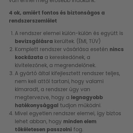
van ennél még erősebb indokunk.
4 ok, amiért fontos és biztonságos a
rendszerszemlélet
A rendszer elemei külön-külön és együtt is
bevizsgálásra
kerültek. (ÉMI, TÜV)
Komplett rendszer vásárlása esetén
nincs
kockázata
a kereskedőnek, a
kivitelezőnek, a megrendelőnek.
A gyártó által kifejlesztett rendszer teljes,
nem kell attól tartani, hogy valami
kimaradt, a rendszer úgy van
megtervezve, hogy a
legnagyobb
hatékonysággal
tudjon működni.
Mivel egyetlen rendszer elemei, így biztos
lehet abban, hogy
minden elem
tökéletesen passzolni
fog.