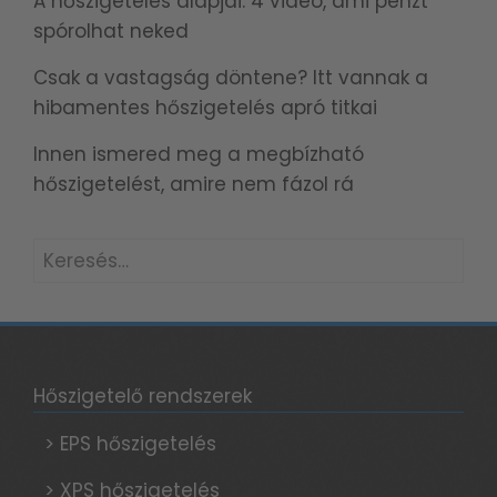
A hőszigetelés alapjai: 4 videó, ami pénzt
spórolhat neked
Csak a vastagság döntene? Itt vannak a
hibamentes hőszigetelés apró titkai
Innen ismered meg a megbízható
hőszigetelést, amire nem fázol rá
Keresés:
Hőszigetelő rendszerek
> EPS hőszigetelés
> XPS hőszigetelés