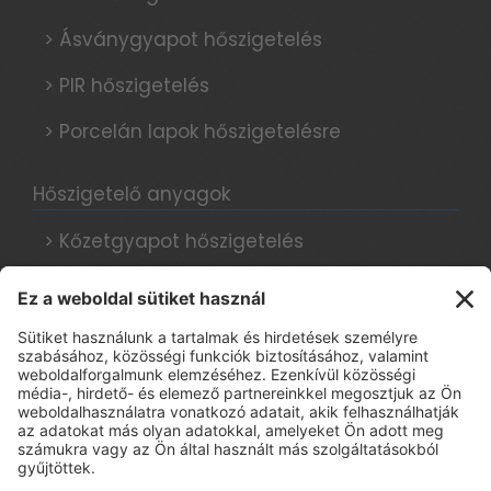
> Ásványgyapot hőszigetelés
> PIR hőszigetelés
> Porcelán lapok hőszigetelésre
Hőszigetelő anyagok
> Kőzetgyapot hőszigetelés
> Grafitos hőszigetelés
> Hungarocell hőszigetelés
Hőszigetelési tanácsok, blog
Adatkezelési tájékoztató