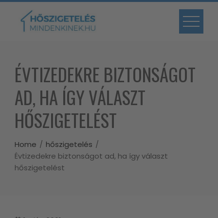
Skip
to
content
ÉVTIZEDEKRE BIZTONSÁGOT
AD, HA ÍGY VÁLASZT
HŐSZIGETELÉST
Home
hőszigetelés
Évtizedekre biztonságot ad, ha így választ
hőszigetelést