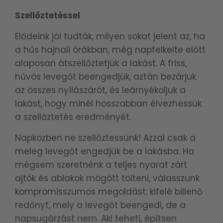
Szellőztetéssel
Elődeink jól tudták, milyen sokat jelent az, ha
a hűs hajnali órákban, még napfelkelte előtt
alaposan átszellőztetjük a lakást. A friss,
hűvös levegőt beengedjük, aztán bezárjuk
az összes nyílászárót, és leárnyékoljuk a
lakást, hogy minél hosszabban élvezhessük
a szellőztetés eredményét.
Napközben ne szellőztessünk! Azzal csak a
meleg levegőt engedjük be a lakásba. Ha
mégsem szeretnénk a teljes nyarat zárt
ajtók és ablakok mögött tölteni, válasszunk
kompromisszumos megoldást: kifelé billenő
redőnyt, mely a levegőt beengedi, de a
napsugárzást nem. Aki teheti, építsen