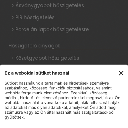
> Ásványgyapot hőszigetelés
> PIR hőszigetelés
> Porcelán lapok hőszigetelésre
Hőszigetelő anyagok
> Kőzetgyapot hőszigetelés
> Grafitos hőszigetelés
> Hungarocell hőszigetelés
Hőszigetelési tanácsok, blog
Adatkezelési tájékoztató
> E-book regisztráció