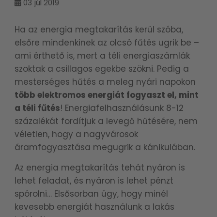
03
júl 2019
Ha az energia megtakarítás kerül szóba,
elsőre mindenkinek az olcsó fűtés ugrik be –
ami érthető is, mert a téli energiaszámlák
szoktak a csillagos egekbe szökni. Pedig a
mesterséges hűtés a meleg nyári napokon
több elektromos energiát fogyaszt el, mint
a téli fűtés
! Energiafelhasználásunk 8-12
százalékát fordítjuk a levegő hűtésére, nem
véletlen, hogy a nagyvárosok
áramfogyasztása megugrik a kánikulában.
Az energia megtakarítás tehát nyáron is
lehet feladat, és nyáron is lehet pénzt
spórolni… Elsősorban úgy, hogy minél
kevesebb energiát használunk a lakás