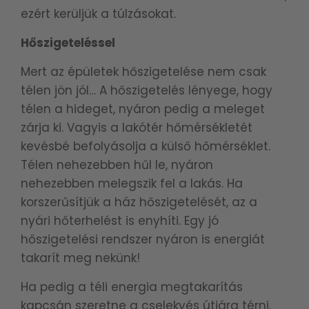
ezért kerüljük a túlzásokat.
Hőszigeteléssel
Mert az épületek hőszigetelése nem csak
télen jön jól… A hőszigetelés lényege, hogy
télen a hideget, nyáron pedig a meleget
zárja ki. Vagyis a lakótér hőmérsékletét
kevésbé befolyásolja a külső hőmérséklet.
Télen nehezebben hűl le, nyáron
nehezebben melegszik fel a lakás. Ha
korszerűsítjük a ház hőszigetelését, az a
nyári hőterhelést is enyhíti. Egy jó
hőszigetelési rendszer nyáron is energiát
takarít meg nekünk!
Ha pedig a téli energia megtakarítás
kapcsán szeretne a cselekvés útjára térni,