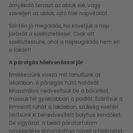
árnyékoló teraszt az ablak elé, vagy
szereljen az ablak, ajtó fölé napvitorlát.
Szintén jó megoldás, ha követjük a nap
járását a szellőztetéssel. Csak ott
szellőztessünk, ahol a napsugárzás nem éri
a lakást!
A párolgás hőelvonással jár
Emlékezzünk vissza mit tanultunk az
iskolában. A párolgás hűtő hatását
kihasználva nedvesítsük be a bőrünket,
mossuk fel gyakrabban a padlót. Szárítsuk a
kimosott ruhát a lakásban, szükség esetén
terítsünk ki benedvesített bolyhos kendőket.
De vigyázat: a belső páratartalom
növekedése kimondottan növeli a hőérzetet,