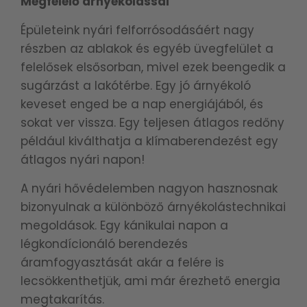
Megfelelő árnyékolással
Épületeink nyári felforrósodásáért nagy
részben az ablakok és egyéb üvegfelület a
felelősek elsősorban, mivel ezek beengedik a
sugárzást a lakótérbe. Egy jó árnyékoló
keveset enged be a nap energiájából, és
sokat ver vissza. Egy teljesen átlagos redőny
például kiválthatja a klímaberendezést egy
átlagos nyári napon!
A nyári hővédelemben nagyon hasznosnak
bizonyulnak a különböző árnyékolástechnikai
megoldások. Egy kánikulai napon a
légkondícionáló berendezés
áramfogyasztását akár a felére is
lecsökkenthetjük, ami már érezhető energia
megtakarítás.