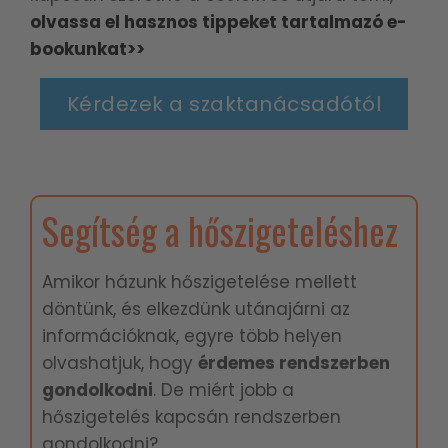
olvassa el hasznos tippeket tartalmazó e-
bookunkat>>
Kérdezek a szaktanácsadótól
Segítség a hőszigeteléshez
Amikor házunk hőszigetelése mellett
döntünk, és elkezdünk utánajárni az
információknak, egyre több helyen
olvashatjuk, hogy
é
rdemes rendszerben
gondolkodni
. De miért jobb a
hőszigetelés kapcsán rendszerben
gondolkodni?