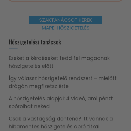
SZAKTANÁCSOT KÉREK
MAPEI HŐSZIGETELÉS
Hőszigetelési tanácsok
Ezeket a kérdéseket tedd fel magadnak
hőszigetelés előtt
Így válassz hőszigetelő rendszert – mielőtt
drágán megfizetsz érte
A hőszigetelés alapjai: 4 videó, ami pénzt
spórolhat neked
Csak a vastagság döntene? Itt vannak a
hibamentes hőszigetelés apró titkai