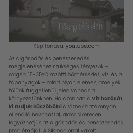
Kép forrása:
youtube.com
Az algásodás és penészesedés
megjelenéséhez szükséges tényezők –
oxigén, 15-35°C közötti hőmérséklet, víz, és a
tápanyagok – mind olyan elemek, amelyek
tőlünk függetlenül jelen vannak a
környezetünkben. Ha azonban a
víz hatását
ki tudjuk küszöbölni
a víznek hatékonyan
ellenálló bevonattal, akkor sikeresen
legyőzhetjük az algásodás és penészesedés
problémáját. A Silancolorral vakolt