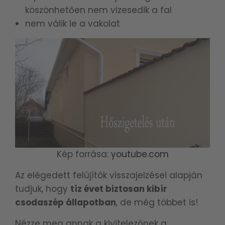
köszönhetően nem vizesedik a fal
nem válik le a vakolat
Kép forrása:
youtube.com
Az elégedett felújítók visszajelzései alapján
tudjuk, hogy
tíz évet biztosan kibír
csodaszép állapotban
, de még többet is!
Nézze meg annak a kivitelezőnek a