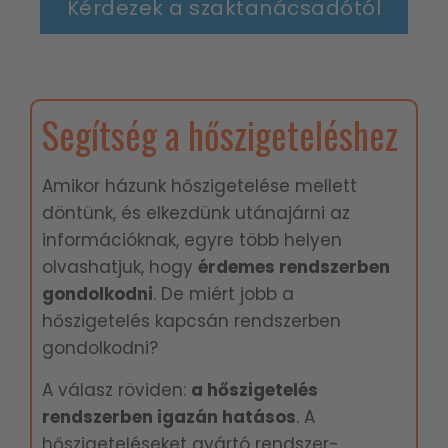
Kérdezek a szaktanácsadótól
Segítség a hőszigeteléshez
Amikor házunk hőszigetelése mellett
döntünk, és elkezdünk utánajárni az
információknak, egyre több helyen
olvashatjuk, hogy
é
rdemes rendszerben
gondolkodni
. De miért jobb a
hőszigetelés kapcsán rendszerben
gondolkodni?
A válasz röviden:
a hőszigetelés
rendszerben igazán hatásos
. A
hőszigeteléseket gyártó rendszer-