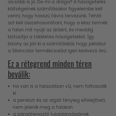
olcsóbb is jó. De mi a drága? A hőszigetelés
költségeinek számításakor figyelembe kell
venni, hogy hosszú távra tervezünk. Tehát
azt kell összehasonlítani, hogy a kész termék
a falon mit nyújt az áráért, és meddig
biztosítja a tökéletes hőszigetelést. Így
bizony az jön ki a számításból, hogy például
a Silancolor termékcsalád igen kedvező árú.
Ez a rétegrend minden téren
beválik:
ha van is a falazatban víz, nem foltosodik
ki
a penészt és az algát tényleg elfelejtheti,
nem jelenik meg a falakon
a páraáteresztő tulajdonságának