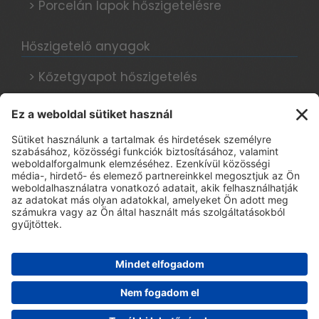
> Porcelán lapok hőszigetelésre
Hőszigetelő anyagok
> Kőzetgyapot hőszigetelés
> Grafitos hőszigetelés
> Hungarocell hőszigetelés
Hőszigetelési tanácsok, blog
Adatkezelési tájékoztató
> E-book regisztráció