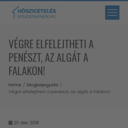
Skip
to
content
VÉGRE ELFELEJTHETI A
PENÉSZT, AZ ALGÁT A
FALAKON!
Home
blogbejegyzés
Végre elfelejtheti a penészt, az algát a falakon!
20
dec 2018