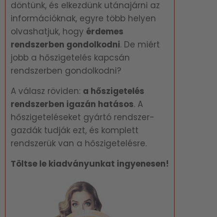
döntünk, és elkezdünk utánajárni az
információknak, egyre több helyen
olvashatjuk, hogy
é
rdemes
rendszerben gondolkodni
. De miért
jobb a hőszigetelés kapcsán
rendszerben gondolkodni?
A válasz röviden:
a hőszigetelés
rendszerben igazán hatásos
. A
hőszigeteléseket gyártó rendszer-
gazdák tudják ezt, és komplett
rendszerük van a hőszigetelésre.
Töltse le kiadványunkat ingyenesen!