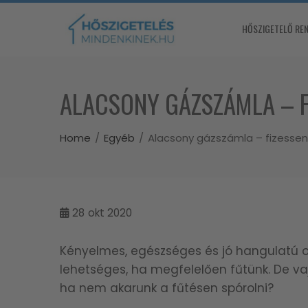
Skip
to
HŐSZIGETELŐ RE
content
ALACSONY GÁZSZÁMLA – F
Home
Egyéb
Alacsony gázszámla – fizesse
28
okt 2020
Kényelmes, egészséges és jó hangulatú 
lehetséges, ha megfelelően fűtünk. De 
ha nem akarunk a fűtésen spórolni?