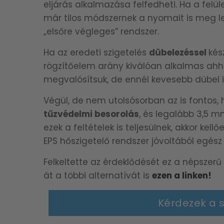
eljárás alkalmazása felfedheti. Ha a fel
már tilos módszernek a nyomait is meg leh
„elsőre végleges” rendszer.
Ha az eredeti szigetelés
dübelezéssel
kés
rögzítőelem arány kiválóan alkalmas ahh
megvalósítsuk, de ennél kevesebb dübel i
Végül, de nem utolsósorban az is fontos,
tűzvédelmi besorolás
, és legalább 3,5 m
ezek a feltételek is teljesülnek, akkor ke
EPS hőszigetelő rendszer jóvoltából egés
Felkeltette az érdeklődését ez a népszerű
át a többi alternatívát is
ezen a linken!
Kérdezek a 