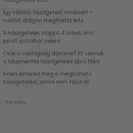
Így válassz hőszigetelő rendszert –
mielőtt drágán megfizetsz érte
A hőszigetelés alapjai: 4 videó, ami
pénzt spórolhat neked
Csak a vastagság döntene? Itt vannak
a hibamentes hőszigetelés apró titkai
Innen ismered meg a megbízható
hőszigetelést, amire nem fázol rá
Keresés: