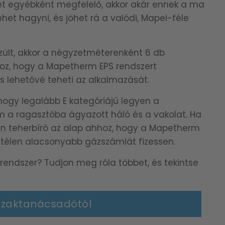
ület egyébként megfelelő, akkor akár ennek a ma
et hagyni, és jöhet rá a valódi, Mapei-féle
zült, akkor a négyzetméterenként 6 db
oz, hogy a Mapetherm EPS rendszert
s lehetővé teheti az alkalmazását.
 hogy legalább E kategóriájú legyen a
m a ragasztóba ágyazott háló és a vakolat. Ha
llően teherbíró az alap ahhoz, hogy a Mapetherm
z télen alacsonyabb gázszámlát fizessen.
 rendszer? Tudjon meg róla többet, és tekintse
szaktanácsadótól