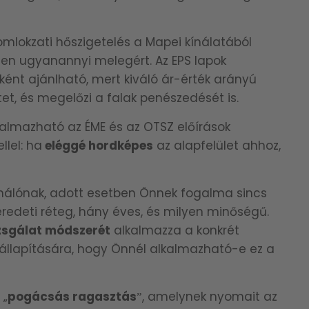
omlokzati hőszigetelés a Mapei kínálatából
ssen ugyanannyi melegért. Az EPS lapok
ént ajánlható, mert kiváló ár-érték arányú
etet, és megelőzi a falak penészedését is.
kalmazható az
ÉME és az OTSZ előírások
llel: ha
eléggé hordképes
az alapfelület ahhoz,
ználónak, adott esetben Önnek fogalma sincs
eredeti réteg, hány éves, és milyen minőségű.
zsgálat módszerét
alkalmazza a konkrét
gállapítására, hogy Önnél alkalmazható-e ez a
.
„
pogácsás ragasztás
ˮ, amelynek nyomait az