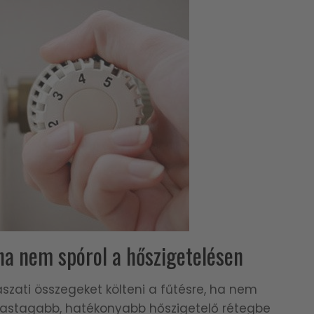
ha nem spórol a hőszigetelésen
szati összegeket költeni a fűtésre, ha nem
vastagabb, hatékonyabb hőszigetelő rétegbe