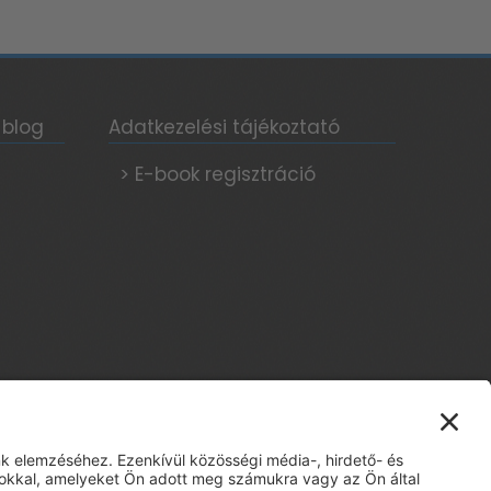
 blog
Adatkezelési tájékoztató
> E-book regisztráció