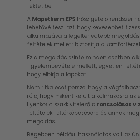
fektet be.
A
Mapetherm EPS
hőszigetelő rendszer h
lehetővé teszi azt, hogy kevesebbet fize
alkalmazása a legelterjedtebb megoldásk
feltételek mellett biztosítja a komfortérz
Ez a megoldás szinte minden esetben al
figyelembevétele mellett, egyetlen feltéte
hogy elbírja a lapokat.
Nem ritka eset persze, hogy a végfelhas
róla, hogy miként került alkalmazásra az 
Ilyenkor a szakkivitelező a
roncsolásos vi
feltételek feltérképezésére és annak me
megoldás.
Régebben például használatos volt az ún