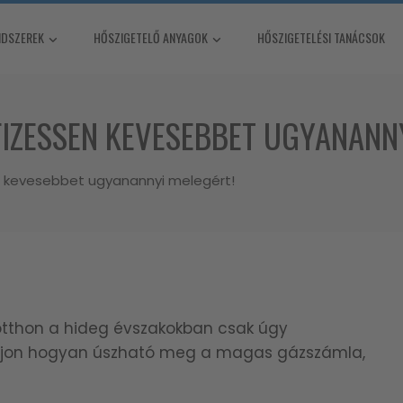
NDSZEREK
HŐSZIGETELŐ ANYAGOK
HŐSZIGETELÉSI TANÁCSOK
IZESSEN KEVESEBBET UGYANANNY
n kevesebbet ugyanannyi melegért!
otthon a hideg évszakokban csak úgy
vajon hogyan úszható meg a magas gázszámla,