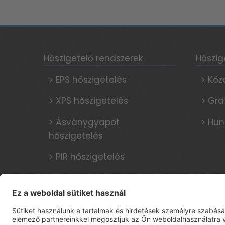
Hőszigetelő rendszerek
Hőszig
> EPS hőszigetelés
> Kőz
> XPS hőszigetelés
> Gra
> Ásványgyapot
> Hun
hőszigetelés
> PIR hőszigetelés
> Porcelán lapok
hőszigetelésre