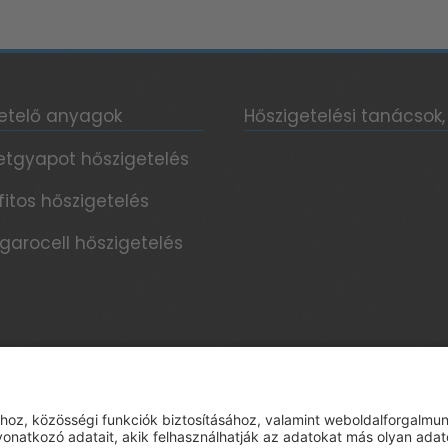
etelő anyagok
Hőszigetelési tanácsok,
etgyapot hőszigetelés
fitos hőszigetelés
garocell hőszigetelés