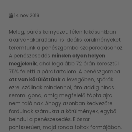
14
nov 2019
Meleg, párás környezet: télen lakásunkban
akarva-akaratlanul is ideális körülményeket
teremtünk a penészgomba szaporodásához.
A penészesedés
minden olyan helyen
megjelenik
, ahol legalább 72 órán keresztül
75% feletti a páratartalom. A penészgomba
ott van körülöttünk
a levegőben, spórák
ezrei szállnak mindenhol, ám addig nincs
semmi gond, amíg megfelelő táptalajra
nem találnak. Ahogy azonban kedvezőre
fordulnak számukra a körülmények, egyből
beindul a penészesedés. Először
pontszerűen, majd ronda foltok formájában.