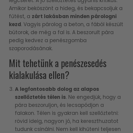
légcserét. A jó szellőztetés ugyanis kritikus.
Amikor beköszönt a hideg, és bekapcsoljuk a
fűtést, a
zárt lakásban minden párologni
kezd
. Vagyis párolog a beton, a fából készült
bútorok, de még a fal is. A beszorult pára
pedig kedvez a penészgomba
szaporodásának.
Mit tehetünk a penészesedés
kialakulása ellen?
A legfontosabb dolog az alapos
szellőztetés télen is
. Ne engedjük, hogy a
pára beszoruljon, és lecsapódjon a
falakon. Télen is gyakran kell szellőztetni:
rövid ideig, nagyon jó, ha kereszthuzatot
tudunk csinálni. Nem kell kihűteni teljesen