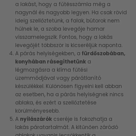
a lakást, hogy a fűtésszámla még a
nagynál és nagyobb legyen. Ha csak rövid
ideig szellőztetünk, a falak, bútorok nem
hűlnek le, a szoba levegője hamar
visszamelegszik. Fontos, hogy a lakás
levegőjét többször is kicseréljük naponta.
A párás helyiségekben, a
fürdőszobában,
konyhában rásegíthetünk
a
légmozgásra a klíma fűtési
üzemmódjával vagy párátlanító
készülékkel. Különösen figyelni kell abban
az esetben, ha a párás helyiségnek nincs
ablaka, és ezért a szellőztetése
körülményesebb.
A
nyílászárók
cseréje is fokozhatja a
lakás páratartalmát. A kitűnően záródó
ablakok ugyanis lecsökkentik a