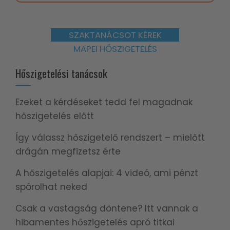
SZAKTANÁCSOT KÉREK
MAPEI HŐSZIGETELÉS
Hőszigetelési tanácsok
Ezeket a kérdéseket tedd fel magadnak
hőszigetelés előtt
Így válassz hőszigetelő rendszert – mielőtt
drágán megfizetsz érte
A hőszigetelés alapjai: 4 videó, ami pénzt
spórolhat neked
Csak a vastagság döntene? Itt vannak a
hibamentes hőszigetelés apró titkai