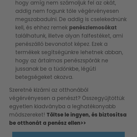
hogy amíg nem számoljuk fel az okát,
addig nem fogunk tőle végérvényesen
megszabadulni. De addig is cselekednünk
kell, és ehhez remek
penészlemosókat
találhatunk, illetve olyan falfestéket, ami
penészálló bevonatot képez. Ezek a
termékek segítségünkre lehetnek abban,
hogy az ártalmas penészspórák ne
jussanak be a tüdőnkbe, légúti
betegségeket okozva.
Szeretné kizárni az otthonából
végérvényesen a penészt? Összegyűjtöttük
egyetlen kiadványba a leghatékonyabb
módszereket!
Töltse le ingyen, és biztosítsa
be otthonát a penész ellen>>