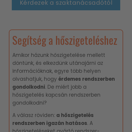
Kérdezek a szaktanácsadótól
Segítség a hőszigeteléshez
Amikor házunk hőszigetelése mellett
döntünk, és elkezdünk utánajárni az
információknak, egyre több helyen
olvashatjuk, hogy
é
rdemes rendszerben
gondolkodni
. De miért jobb a
hőszigetelés kapcsán rendszerben
gondolkodni?
A válasz röviden:
a hőszigetelés
rendszerben igazán hatásos
. A
hőszigeteléseket gyártó rendszer-