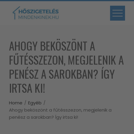
Skip
to
content
AHOGY BEKÖSZÖNT A
FŰTÉSSZEZON, MEGJELENIK A
PENÉSZ A SAROKBAN? ÍGY
IRTSA KI!
Home
Egyéb
Ahogy beköszönt a fűtésszezon, megjelenik a
penész a sarokban? Így irtsa ki!