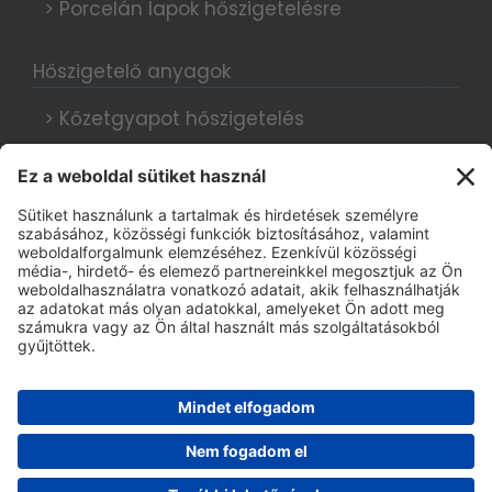
> Porcelán lapok hőszigetelésre
Hőszigetelő anyagok
> Kőzetgyapot hőszigetelés
> Grafitos hőszigetelés
> Hungarocell hőszigetelés
Hőszigetelési tanácsok, blog
Adatkezelési tájékoztató
> E-book regisztráció