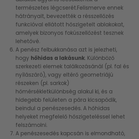
természetes légcserét.Felismerve ennek
hátrányait, bevezették a résszellőzés
funkcióval ellátott hőszigetelt ablakokat,
amelyek bizonyos fokúszellőzést tesznek
lehetővé.
A penész felbukkanása azt is jelezheti,
hogy
hőhidas a lakásunk
. Különböző
szerkezeti elemek találkozásánál (pl. fal és
nyílászáró), vagy eltérő geometriájú
részeken (pl. sarkok)
hőmérsékletkülönbség alakul ki, és a
hidegebb felületen a pára kicsapódik,
beindul a penészesedés. A hőhidas
helyeket megfelelő hőszigeteléssel lehet
felszámolni.
A penészesedés kapcsán is elmondható,