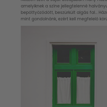
amelyiknek a színe jellegtelenné halványu
bepöttyöződött, beszürkült algás fal… Há
mint gondolnánk, ezért kell megfelelő körül