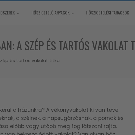
NDSZEREK
HŐSZIGETELŐ ANYAGOK
HŐSZIGETELÉSI TANÁCSOK
AN: A SZÉP ÉS TARTÓS VAKOLAT 
zép és tartós vakolat titka
erül a házunkra? A vékonyvakolat ki van téve
knak, a szélnek, a napsugárzásnak, a pornak és
sa előbb vagy utóbb meg fog látszani rajta.
n van bekoszolódott vakolat? Van olyan ház,