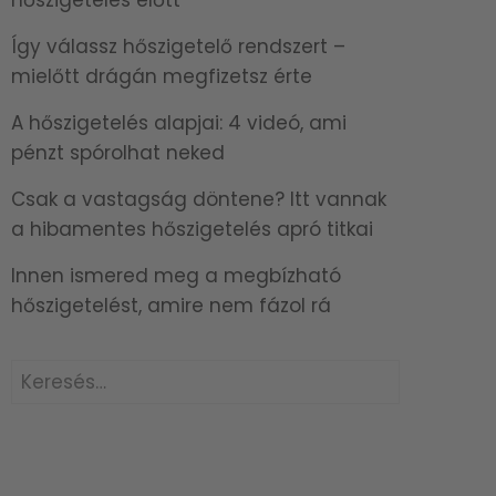
Így válassz hőszigetelő rendszert –
mielőtt drágán megfizetsz érte
A hőszigetelés alapjai: 4 videó, ami
pénzt spórolhat neked
Csak a vastagság döntene? Itt vannak
a hibamentes hőszigetelés apró titkai
Innen ismered meg a megbízható
hőszigetelést, amire nem fázol rá
Keresés: