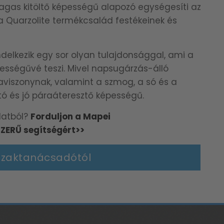
agas kitöltő képességű alapozó egységesíti az
 a Quarzolite termékcsalád festékeinek és
elkezik egy sor olyan tulajdonsággal, ami a
ességűvé teszi. Mivel napsugárzás-álló
maviszonynak, valamint a szmog, a só és a
ó és jó páraáteresztő képességű.
latból?
Forduljon a Mapei
ZERŰ segítségért>>
szaktanácsadótól