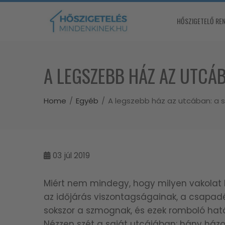
Skip
to
HŐSZIGETELŐ RE
content
A LEGSZEBB HÁZ AZ UTCÁB
Home
Egyéb
A legszebb ház az utcában: a s
03
júl 2019
Miért nem mindegy, hogy milyen vakolat k
az időjárás viszontagságainak, a csapadé
sokszor a szmognak, és ezek romboló hatá
Nézzen szét a saját utcájában: hány házo