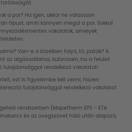
 tartósságát.
sok a por? Ha igen, akkor ne válasszon
n típust, amin könnyen megül a por. Sokkal
szennyeződésmentes vakolatok, amelyek
felületen.
talma? Van-e a közelben folyó, tó, patak? A
t az algásodáshoz, különösen, ha a felület
ő tulajdonsággal rendelkező vakolatot!
lt, ezt is figyelembe kell venni, hiszen
áteresztő tulajdonsággal rendelkező vakolatot
zigetelő rendszerben (Mapetherm EPS – ETA
óhabarcs és az üvegszövet háló után alapozó,