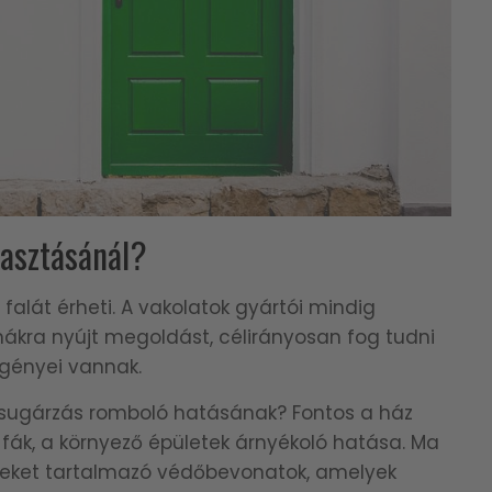
álasztásánál?
falát érheti. A vakolatok gyártói mindig
mákra nyújt megoldást, célirányosan fog tudni
igényei vannak.
psugárzás romboló hatásának? Fontos a ház
s fák, a környező épületek árnyékoló hatása. Ma
eket tartalmazó védőbevonatok, amelyek