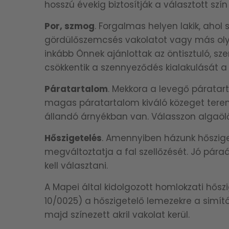
hosszú évekig biztosítják a választott szín
Por, szmog
. Forgalmas helyen lakik, ahol 
gördülőszemcsés vakolatot vagy más olya
inkább Önnek ajánlottak az öntisztuló, 
csökkentik a szennyeződés kialakulását a 
Páratartalom
. Mekkora a levegő páratar
magas páratartalom kiváló közeget terem
állandó árnyékban van. Válasszon algaöl
Hőszigetelés
. Amennyiben házunk hőszigete
megváltoztatja a fal szellőzését. Jó pára
kell választani.
A Mapei által kidolgozott homlokzati hős
10/0025) a hőszigetelő lemezekre a simít
majd színezett akril vakolat kerül.