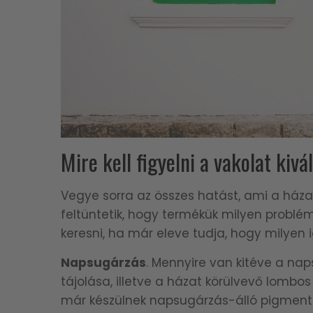
Mire kell figyelni a vakolat kiv
Vegye sorra az összes hatást, ami a háza 
feltüntetik, hogy termékük milyen problé
keresni, ha már eleve tudja, hogy milyen 
Napsugárzás
. Mennyire van kitéve a na
tájolása, illetve a házat körülvevő lombo
már készülnek napsugárzás-álló pigment