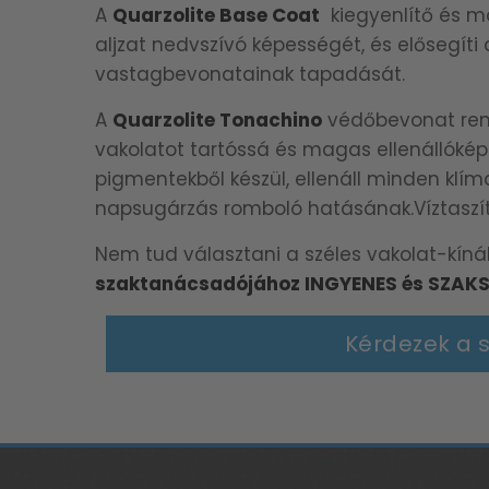
A
Quarzolite Base Coat
kiegyenlítő és m
aljzat nedvszívó képességét, és elősegíti
vastagbevonatainak tapadását.
A
Quarzolite Tonachino
védőbevonat rend
vakolatot tartóssá és magas ellenállókép
pigmentekből készül, ellenáll minden klí
napsugárzás romboló hatásának.Víztaszít
Nem tud választani a széles vakolat-kíná
szaktanácsadójához INGYENES és SZAKS
Kérdezek a 