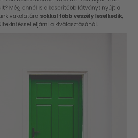
lt? Még ennél is elkeserítőbb látványt nyújt a
zunk vakolatára
sokkal több veszély leselkedik
,
tekintéssel eljárni a kiválasztásánál.