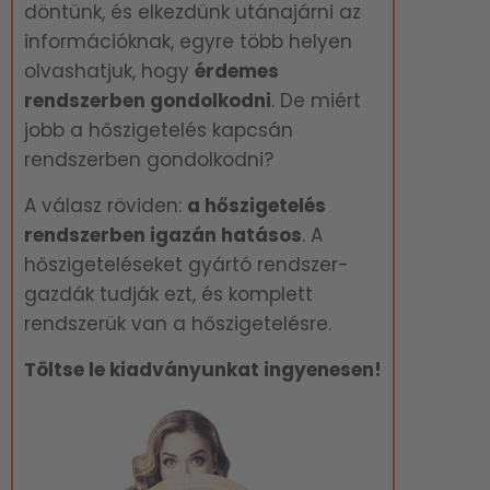
döntünk, és elkezdünk utánajárni az
információknak, egyre több helyen
olvashatjuk, hogy
é
rdemes
rendszerben gondolkodni
. De miért
jobb a hőszigetelés kapcsán
rendszerben gondolkodni?
A válasz röviden:
a hőszigetelés
rendszerben igazán hatásos
. A
hőszigeteléseket gyártó rendszer-
gazdák tudják ezt, és komplett
rendszerük van a hőszigetelésre.
Töltse le kiadványunkat ingyenesen!